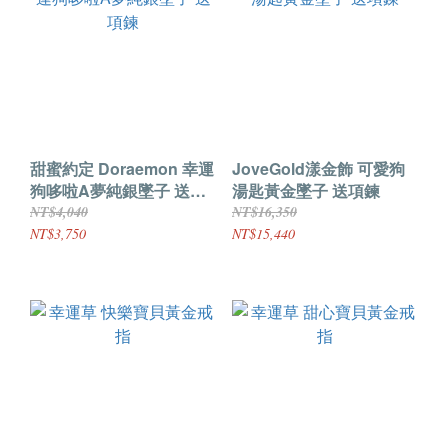
甜蜜約定 Doraemon 幸運
JoveGold漾金飾 可愛狗
狗哆啦A夢純銀墜子 送項
湯匙黃金墜子 送項鍊
鍊
NT$4,040
NT$16,350
NT$3,750
NT$15,440