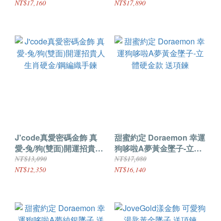
NT$17,160
NT$17,890
J'code真愛密碼金飾 真
甜蜜約定 Doraemon 幸運
愛-兔/狗(雙面)開運招貴人
狗哆啦A夢黃金墜子-立體
生肖硬金/鋼編織手鍊
硬金款 送項鍊
NT$13,090
NT$17,080
NT$12,350
NT$16,140