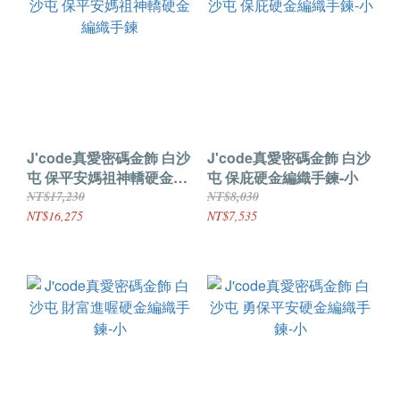
J'code真愛密碼金飾 白沙
J'code真愛密碼金飾 白沙
屯 保平安媽祖神轎硬金編
屯 保庇硬金編織手鍊-小
織手鍊
NT$17,230
NT$8,030
NT$16,275
NT$7,535