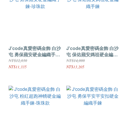
J'code真愛密碼金飾 白沙
J'code真愛密碼金飾 白沙
屯 勇保蘋安硬金編織手鍊-
屯 保佑蘋安媽祖硬金編織
珍珠款
手鍊
NT$12,030
NT$14,000
NT$11,335
NT$13,205