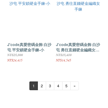
J'code真愛密碼金飾 白沙
J'code真愛密碼金飾 白沙
屯 平安鎖硬金手鍊-小
屯 勇往直錢硬金編織女手
鍊
NT$25,800
NT$15,410
NT$24,415
NT$14,545
1
2
3
4
5
»