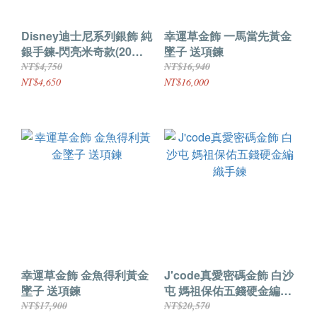
Disney迪士尼系列銀飾 純
幸運草金飾 一馬當先黃金
銀手鍊-閃亮米奇款(20公
墜子 送項鍊
分加長款)
NT$4,750
NT$16,940
NT$4,650
NT$16,000
幸運草金飾 金魚得利黃金
J'code真愛密碼金飾 白沙
墜子 送項鍊
屯 媽祖保佑五錢硬金編織
手鍊
NT$17,900
NT$20,570