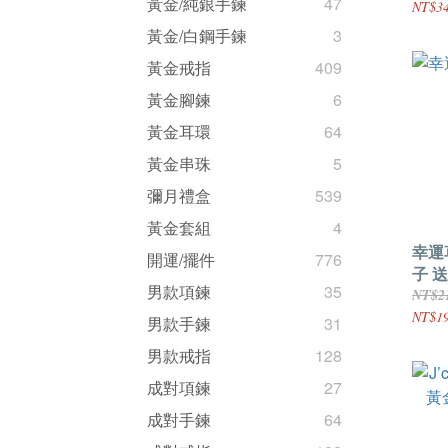
黃金/純銀手鍊
47
NT$34
黃金/白鋼手鍊
3
黃金戒指
409
黃金腳鍊
6
黃金耳環
64
黃金串珠
5
彌月禮盒
539
黃金套組
4
幸運
開運/擺件
776
子 
男款項鍊
35
NT$2
NT$19
男款手鍊
31
男款戒指
128
成對項鍊
27
成對手鍊
64