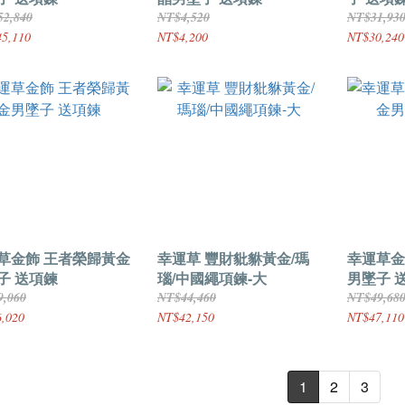
2,840
NT$4,520
NT$31,93
5,110
NT$4,200
NT$30,240
草金飾 王者榮歸黃金
幸運草 豐財豼貅黃金/瑪
幸運草金飾 戀愛預
子 送項鍊
瑙/中國繩項鍊-大
男墜子 
9,060
NT$44,460
NT$49,68
,020
NT$42,150
NT$47,110
1
2
3