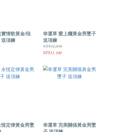
老實情歌黃金/琺
幸運草 愛上癮黃金男墜子
 送項鍊
送項鍊
0
NT$32,830
NT$31,100
永恆定律黃金男墜
幸運草 完美關係黃金男墜
鍊
子 送項鍊