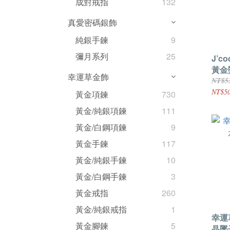
成對戒指
132
真愛密碼銀飾
純銀手鍊
9
彌月系列
25
J’c
黃金
幸運草金飾
NT$5
NT$50
黃金項鍊
730
黃金/純銀項鍊
111
黃金/白鋼項鍊
9
黃金手鍊
117
黃金/純銀手鍊
10
黃金/白鋼手鍊
3
黃金戒指
260
黃金/純銀戒指
1
幸運
黃金腳鍊
5
晶墜