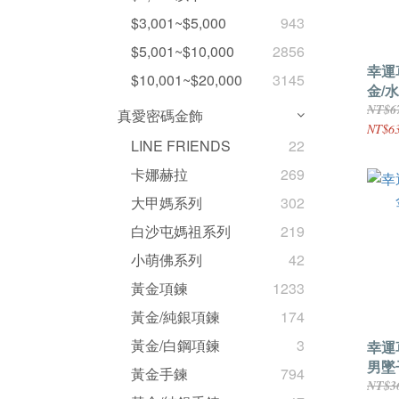
$3,001~$5,000
943
$5,001~$10,000
2856
幸運
$10,001~$20,000
3145
金/
NT$6
真愛密碼金飾
NT$63
LINE FRIENDS
22
卡娜赫拉
269
大甲媽系列
302
白沙屯媽祖系列
219
小萌佛系列
42
黃金項鍊
1233
黃金/純銀項鍊
174
黃金/白鋼項鍊
3
幸運
男墜
黃金手鍊
794
NT$3