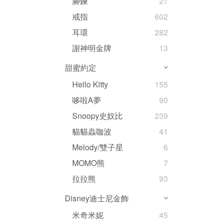
腳鍊
27
戒指
602
耳環
282
謝神明金牌
13
甜蜜約定
Hello Kitty
155
哆啦A夢
90
Snoopy史奴比
239
貓貓蟲咖波
41
Melody/雙子星
6
MOMO熊
7
拉拉熊
93
Disney迪士尼金飾
米奇米妮
45