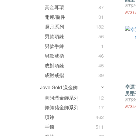
NT$15
黃金耳環
87
NT$14
開運/擺件
31
彌月系列
182
男款項鍊
56
男款手鍊
1
男款戒指
46
成對項鍊
45
成對戒指
39
幸運
Jove Gold 漾金飾
男墜
黃阿瑪金飾系列
12
NT$5
NT$56
佩佩豬金飾系列
17
項鍊
462
手鍊
511