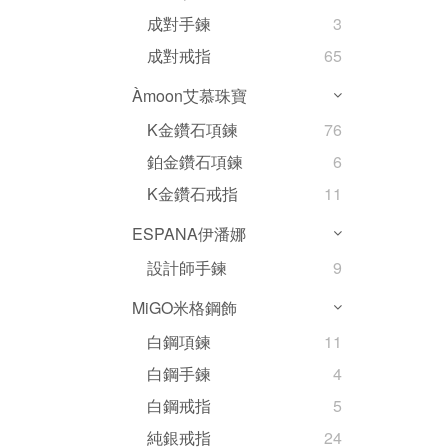
成對手鍊
3
成對戒指
65
Àmoon艾慕珠寶
K金鑽石項鍊
76
鉑金鑽石項鍊
6
K金鑽石戒指
11
ESPANA伊潘娜
設計師手鍊
9
MiGO米格鋼飾
白鋼項鍊
11
白鋼手鍊
4
白鋼戒指
5
純銀戒指
24