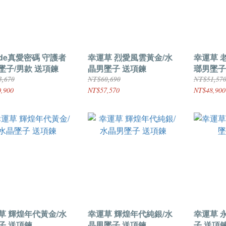
ode真愛密碼 守護者
幸運草 烈愛風雲黃金/水
幸運草 
墜子/男款 送項鍊
晶男墜子 送項鍊
瑯男墜子
3,670
NT$60,690
NT$51,57
,900
NT$57,570
NT$48,900
草 輝煌年代黃金/水
幸運草 輝煌年代純銀/水
幸運草 
子 送項鍊
晶男墜子 送項鍊
子 送項