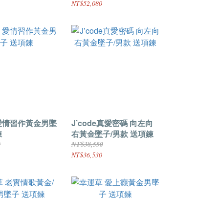
NT$52,080
J’code真愛密碼 向左向
鍊
右黃金墜子/男款 送項鍊
0
NT$38,550
NT$36,530