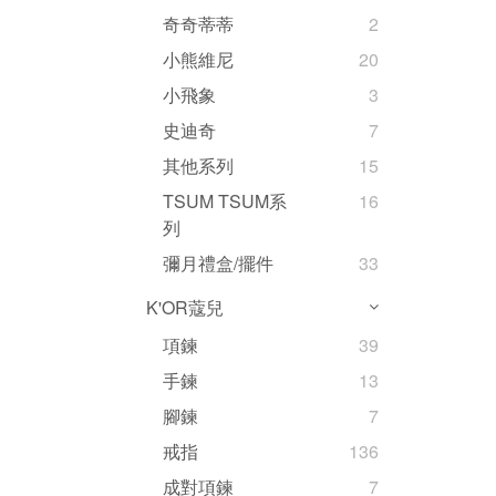
奇奇蒂蒂
2
小熊維尼
20
小飛象
3
史迪奇
7
其他系列
15
TSUM TSUM系
16
列
彌月禮盒/擺件
33
K'OR蔻兒
項鍊
39
手鍊
13
腳鍊
7
戒指
136
成對項鍊
7