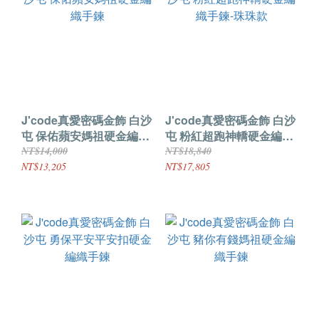
J'code真愛密碼金飾 白沙
J'code真愛密碼金飾 白沙
屯 保佑蘋安媽祖硬金編織
屯 粉紅超跑神轎硬金編織
手鍊
手鍊-珠珠款
NT$14,000
NT$18,840
NT$13,205
NT$17,805