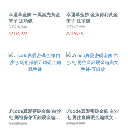
幸運草金飾 一馬當先黃金
幸運草金飾 金魚得利黃金
墜子 送項鍊
墜子 送項鍊
NT$16,940
NT$17,900
NT$16,000
NT$16,910
J'code真愛密碼金飾 白沙
J'code真愛密碼金飾 白沙
屯 媽祖保佑五錢硬金編織
屯 勇往直錢硬金編織女手
手鍊
鍊-五錢款
NT$20,570
NT$18,800