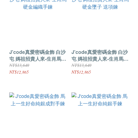
J'code真愛密碼金飾 白沙
J'code真愛密碼金飾 白沙
屯 媽祖招貴人來-生肖馬
屯 媽祖招貴人來-生肖馬硬
硬金編織手鍊
金墜子 送項鍊
NT$13,640
NT$13,640
NT$12,865
NT$12,865