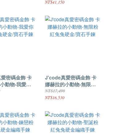
NT$41,150
e真愛密碼金飾 卡
J'code真愛密碼金飾 卡
小動物-我愛你
娜赫拉的小動物-無限粉
硬金/寶石手鍊
紅兔兔硬金/寶石手鍊
0
NT$17,490
NT$16,530