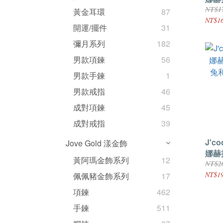
和粉
NT$1
黃金耳環
87
NT$16
開運/擺件
31
彌月系列
182
男款項鍊
56
男款手鍊
1
男款戒指
46
成對項鍊
45
成對戒指
39
J'c
Jove Gold 漾金飾
娜赫
黃阿瑪金飾系列
12
兔和
NT$2
NT$19
佩佩豬金飾系列
17
項鍊
462
手鍊
511