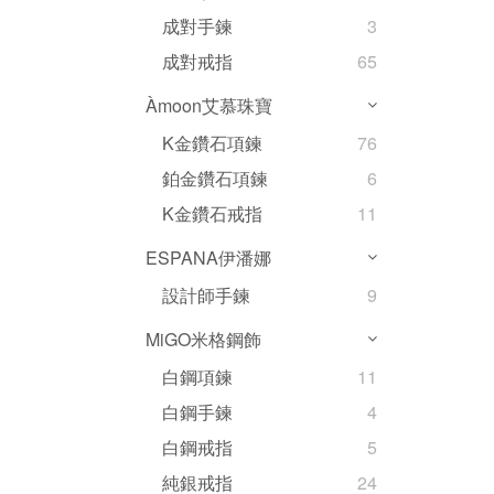
成對手鍊
3
成對戒指
65
Àmoon艾慕珠寶
K金鑽石項鍊
76
鉑金鑽石項鍊
6
K金鑽石戒指
11
ESPANA伊潘娜
設計師手鍊
9
MiGO米格鋼飾
白鋼項鍊
11
白鋼手鍊
4
白鋼戒指
5
純銀戒指
24