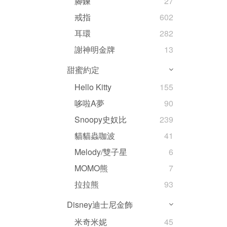
腳鍊
27
戒指
602
耳環
282
謝神明金牌
13
甜蜜約定
Hello Kitty
155
哆啦A夢
90
Snoopy史奴比
239
貓貓蟲咖波
41
Melody/雙子星
6
MOMO熊
7
拉拉熊
93
Disney迪士尼金飾
米奇米妮
45