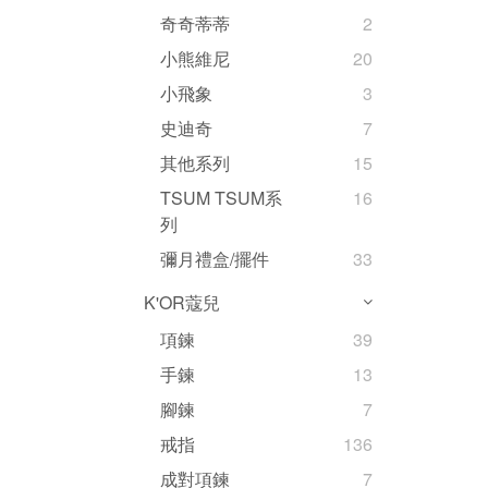
奇奇蒂蒂
2
小熊維尼
20
小飛象
3
史迪奇
7
其他系列
15
TSUM TSUM系
16
列
彌月禮盒/擺件
33
K'OR蔻兒
項鍊
39
手鍊
13
腳鍊
7
戒指
136
成對項鍊
7