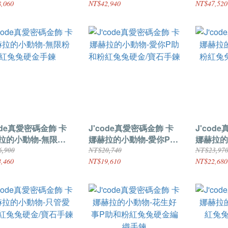
,060
NT$42,940
NT$47,520
ode真愛密碼金飾 卡
J'code真愛密碼金飾 卡
J'cod
拉的小動物-無限粉
娜赫拉的小動物-愛你P助
娜赫拉的
兔硬金手鍊
和粉紅兔兔硬金/寶石手鍊
粉紅兔兔
6,900
NT$20,740
NT$23,97
,460
NT$19,610
NT$22,680