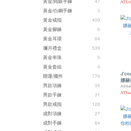
黃金/純銀手鍊
47
NT$38
黃金/白鋼手鍊
3
黃金戒指
409
黃金腳鍊
6
黃金耳環
64
彌月禮盒
539
黃金串珠
5
黃金套組
4
J'c
開運/擺件
776
娜赫
男款項鍊
35
紅兔
NT$4
NT$44
男款手鍊
31
男款戒指
128
成對項鍊
27
成對手鍊
64