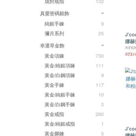
成對戒指
132
真愛密碼銀飾
純銀手鍊
9
彌月系列
25
J'c
娜赫
幸運草金飾
你粉
NT$2
NT$19
黃金項鍊
730
黃金/純銀項鍊
111
黃金/白鋼項鍊
9
黃金手鍊
117
黃金/純銀手鍊
10
黃金/白鋼手鍊
3
黃金戒指
260
黃金/純銀戒指
1
J'c
黃金腳鍊
5
娜赫