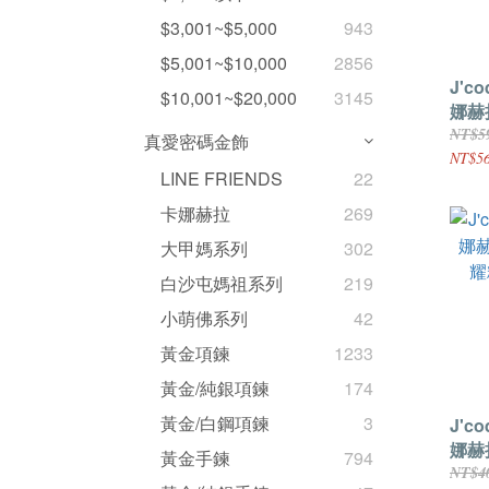
$3,001~$5,000
943
$5,001~$10,000
2856
J'c
$10,001~$20,000
3145
娜赫
紅兔
NT$5
真愛密碼金飾
NT$56
LINE FRIENDS
22
卡娜赫拉
269
大甲媽系列
302
白沙屯媽祖系列
219
小萌佛系列
42
黃金項鍊
1233
黃金/純銀項鍊
174
黃金/白鋼項鍊
3
J'c
娜赫
黃金手鍊
794
耀粉
NT$4