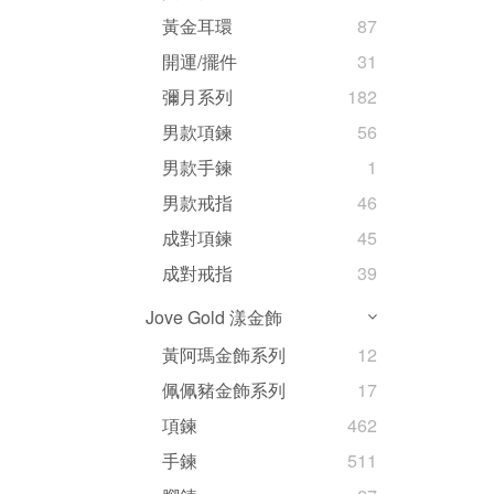
黃金耳環
87
開運/擺件
31
彌月系列
182
男款項鍊
56
男款手鍊
1
男款戒指
46
成對項鍊
45
成對戒指
39
Jove Gold 漾金飾
黃阿瑪金飾系列
12
佩佩豬金飾系列
17
項鍊
462
手鍊
511