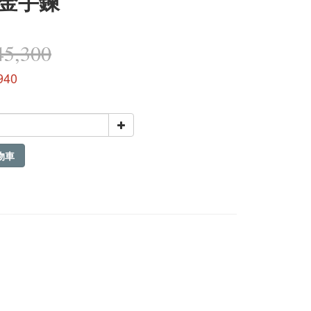
金手鍊
5,300
940
物車