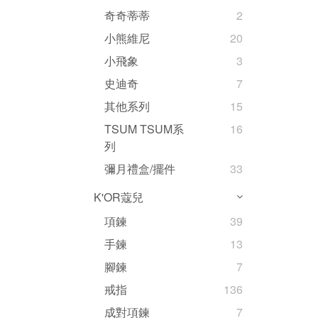
奇奇蒂蒂
2
小熊維尼
20
小飛象
3
史迪奇
7
其他系列
15
TSUM TSUM系
16
列
彌月禮盒/擺件
33
K'OR蔻兒
項鍊
39
手鍊
13
腳鍊
7
戒指
136
成對項鍊
7