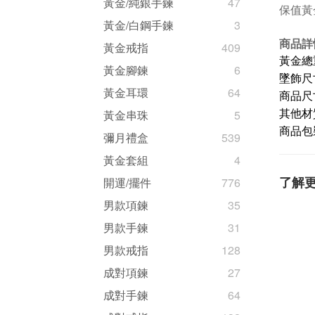
黃金/純銀手鍊
47
保值黃
黃金/白鋼手鍊
3
商品詳
黃金戒指
409
黃金總重
黃金腳鍊
6
墜飾尺寸
黃金耳環
64
商品尺寸
黃金串珠
5
其他材
商品包
彌月禮盒
539
黃金套組
4
了解
開運/擺件
776
男款項鍊
35
男款手鍊
31
男款戒指
128
成對項鍊
27
成對手鍊
64