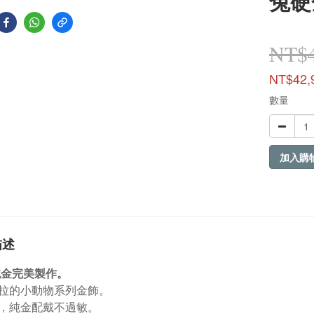
兔硬
NT$4
NT$42,
數量
加入購
描述
9純金完美製作。
拉的小動物系列金飾。
，純金配戴不過敏。