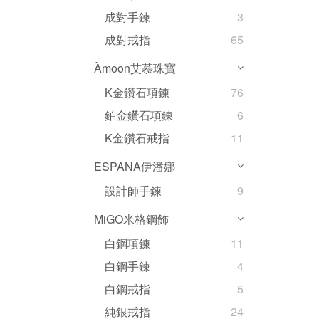
成對手鍊
3
成對戒指
65
Àmoon艾慕珠寶
K金鑽石項鍊
76
鉑金鑽石項鍊
6
K金鑽石戒指
11
ESPANA伊潘娜
設計師手鍊
9
MiGO米格鋼飾
白鋼項鍊
11
白鋼手鍊
4
白鋼戒指
5
純銀戒指
24