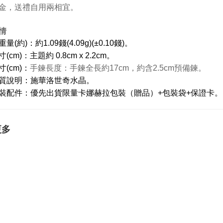
金，送禮自用兩相宜。
情
量(約)：約1.09錢(4.09g)(±0.10錢)。
(cm)：主題約 0.8cm x 2.2cm。
(cm)：
手鍊長度：手鍊全長約17cm，約含2.5cm預備鍊。
質說明
：施華洛世奇水晶
。
裝配件：
優先出貨限量卡娜赫拉包裝（贈品）+包裝袋+保證卡
更多