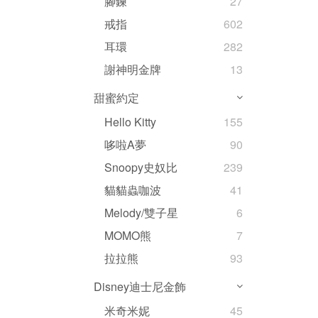
腳鍊
27
戒指
602
耳環
282
謝神明金牌
13
甜蜜約定
Hello Kitty
155
哆啦A夢
90
Snoopy史奴比
239
貓貓蟲咖波
41
Melody/雙子星
6
MOMO熊
7
拉拉熊
93
Disney迪士尼金飾
米奇米妮
45