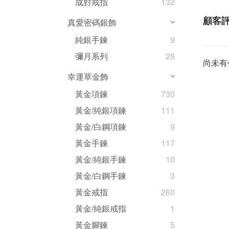
成對戒指
132
顧客
真愛密碼銀飾
純銀手鍊
9
彌月系列
25
尚未有
幸運草金飾
黃金項鍊
730
黃金/純銀項鍊
111
黃金/白鋼項鍊
9
黃金手鍊
117
黃金/純銀手鍊
10
黃金/白鋼手鍊
3
黃金戒指
260
黃金/純銀戒指
1
黃金腳鍊
5