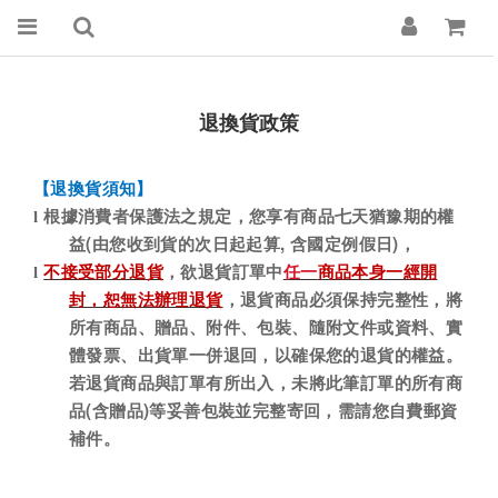
退換貨政策
【退換貨須知】
l
根據消費者保護法之規定，您享有商品七天猶豫期的權
(
,
)
益
由您收到貨的次日起起算
含國定例假日
，
l
不接受部分退貨
，
欲退貨訂單中
任一
商品本身一經開
封，恕無法辦理退貨
，退貨商品必須保持完整性，將
所有商品、贈品、附件、包裝、隨附文件或資料、實
體發票、出貨單一併退回，以確保您的退貨的權益。
若退貨商品與訂單有所出入，未將此筆訂單的所有商
(
)
品
含贈品
等妥善包裝並完整寄回，需請您自費郵資
補件。