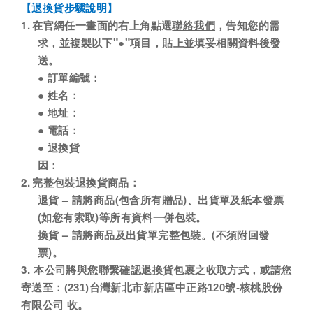
【退換貨步驟說明】
1.
聯絡我們
在官網任一畫面的右上角點選
，告知您的需
"
"
求，並複製以下
●
項目，貼上並填妥相關資料後發
送。
●
訂單編號：
●
姓名：
●
地址：
●
電話：
●
退換貨
因：
2.
完整包裝退換貨商品：
–
(
)
退貨
請將商品
包含所有贈品
、出貨單及紙本發票
(
)
如您有索取
等所有資料一併包裝。
–
(
換貨
請將商品及出貨單完整包裝。
不須附回發
)
票
。
3.
本公司將與您聯繫確認退換貨包裹之收取方式，或請您
寄送至
：(231)台灣新北市新店區中正路120號-核桃股份
有限公司 收
。