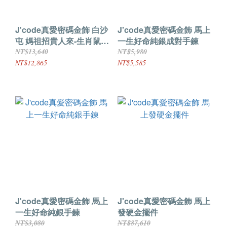
J'code真愛密碼金飾 白沙
J'code真愛密碼金飾 馬上
屯 媽祖招貴人來-生肖鼠硬
一生好命純銀成對手鍊
金墜子 送項鍊
NT$13,640
NT$5,980
NT$12,865
NT$5,585
J'code真愛密碼金飾 馬上
J'code真愛密碼金飾 馬上
一生好命純銀手鍊
發硬金擺件
NT$3,080
NT$87,610