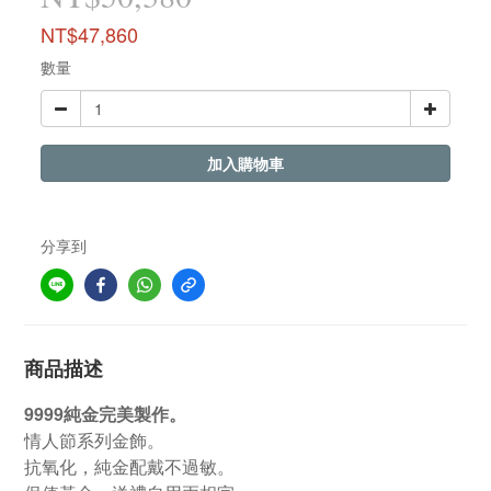
NT$47,860
數量
加入購物車
分享到
商品描述
9999純金完美製作。
情人節系列金飾。
抗氧化，純金配戴不過敏。