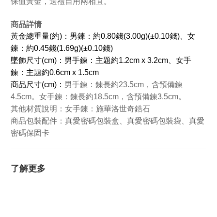
保值黃金，送禮自用兩相宜。
商品詳情
黃金總重量(約)：男鍊：約0.80錢(3.00g)(±0.10錢)、
女
鍊：約0.45錢(1.69g)(±0.10錢)
墜飾尺寸(cm)：男手鍊：主題約1.2cm x 3.2cm、
女手
鍊：主題約0.6cm x 1.5cm
商品
尺寸(cm)：
男手鍊：鍊長約23.5cm，含預備鍊
4.5cm。
女手鍊：鍊長約18.5cm，含預備鍊3.5cm。
其他材質說明：女手鍊：施華洛世奇鋯石
商品包裝配件：
真愛密碼包裝盒、真愛密碼包裝袋、真愛
密碼保固卡
了解更多