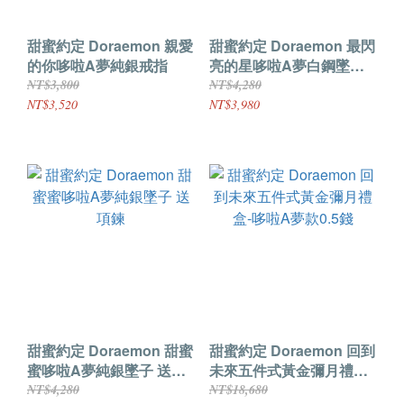
甜蜜約定 Doraemon 親愛
甜蜜約定 Doraemon 最閃
的你哆啦A夢純銀戒指
亮的星哆啦A夢白鋼墜子
送項鍊
NT$3,800
NT$4,280
NT$3,520
NT$3,980
甜蜜約定 Doraemon 甜蜜
甜蜜約定 Doraemon 回到
蜜哆啦A夢純銀墜子 送項
未來五件式黃金彌月禮盒-
鍊
哆啦A夢款0.5錢
NT$4,280
NT$18,680