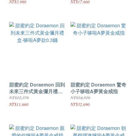
NT$3,980
NT$17,660
甜蜜約定 Doraemon 回到
甜蜜約定 Doraemon 驚奇
未來三件式黃金彌月禮盒-
小子哆啦A夢黃金戒指
哆啦A夢款0.3錢
NT$12,370
NT$34,510
NT$11,660
NT$32,690