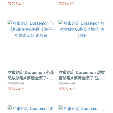
NT$27,810
NT$18,450
甜蜜約定 Doraemon 心花
甜蜜約定 Doraemon 甜蜜
怒放哆啦A夢硬金墜子-立
蜜哆啦A夢黃金墜子 送項
體硬金款 送項鍊
鍊
NT$20,970
NT$41,380
NT$19,830
NT$39,220