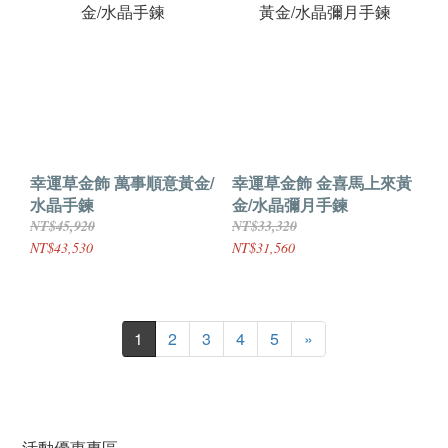
幸運草金飾 萬事順意黃金/
幸運草金飾 金喜馬上來黃
水晶手鍊
金/水晶彌月手鍊
NT$45,920
NT$33,320
NT$43,530
NT$31,560
1
2
3
4
5
»
活動優惠專區