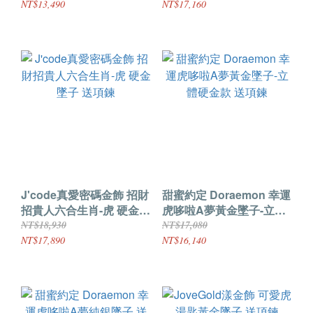
NT$13,490
NT$17,160
J'code真愛密碼金飾 招財
甜蜜約定 Doraemon 幸運
招貴人六合生肖-虎 硬金墜
虎哆啦A夢黃金墜子-立體
子 送項鍊
硬金款 送項鍊
NT$18,930
NT$17,080
NT$17,890
NT$16,140