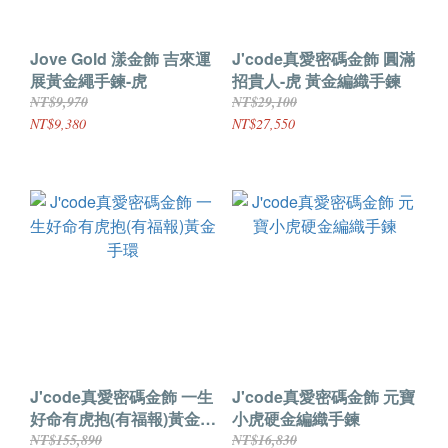
Jove Gold 漾金飾 吉來運
J'code真愛密碼金飾 圓滿
展黃金繩手鍊-虎
招貴人-虎 黃金編織手鍊
NT$9,970
NT$29,100
NT$9,380
NT$27,550
J'code真愛密碼金飾 一生
J'code真愛密碼金飾 元寶
好命有虎抱(有福報)黃金手
小虎硬金編織手鍊
環
NT$155,890
NT$16,830