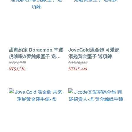
甜蜜約定 Doraemon 幸運
JoveGold漾金飾 可愛虎
虎哆啦A夢純銀墜子 送項
湯匙黃金墜子 送項鍊
鍊
NT$4,040
NT$16,350
NT$3,750
NT$15,440