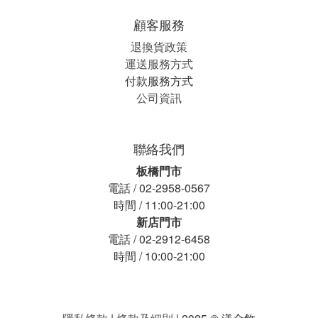
顧客服務
退換貨政策
運送服務方式
付款服務方式
公司資訊
聯絡我們
板橋門市
電話 / 02-2958-0567
時間 / 11:00-21:00
新店門市
電話 / 02-2912-6458
時間 / 10:00-21:00