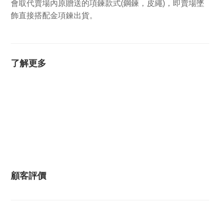
會取代賣場內原贈送的項鍊款式(鋼鍊，皮繩)，即賣場墜
飾直接搭配金項鍊出貨。
了解更多
顧客評價