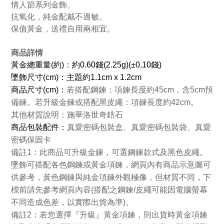
情人節系列金飾。
抗氧化，純金配戴不過敏。
保值黃金，送禮自用兩相宜。
商品詳情
黃金總重量(約)：約0.60錢(2.25g)(±0.10錢)
墜飾尺寸(cm)：主題約1.1cm x 1.2cm
商品
尺寸(cm)：
若搭配鋼鍊：項鍊長度約45cm，含5cm預
備鍊。若升級金鍊或搭配黑皮繩：項鍊長度約42cm。
其他材質說明：施華洛世奇鋯石
商品包裝配件：
真愛密碼包裝盒、真愛密碼包裝袋、真愛
密碼保固卡
備註1：此商品可升級金鍊，可選鋼鍊款式及黑色皮繩。
墜飾可搭配各色鋼鍊或黃金項鍊，網頁內有商品示意圖可
供參考，黃色鋼鍊與純金項鍊外觀極像，但材質不同，下
標前請先參考網頁內容(搭配之鋼鍊/皮繩可能因電腦螢幕
不同造成色差，以實際出貨為準)。
備註2：若您選擇『升級』黃金項鍊，則出貨時黃金項鍊