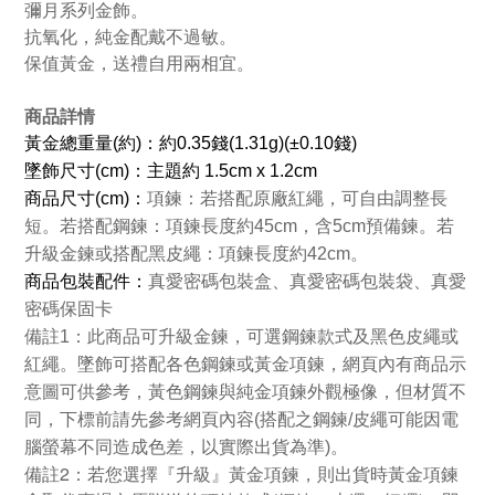
彌月系列金飾。
抗氧化，純金配戴不過敏。
保值黃金，送禮自用兩相宜。
商品詳情
黃金總重量(約)：約0.35錢(1.31g)(±0.10錢)
墜飾尺寸(cm)：主題約 1.5cm x 1.2cm
商品
尺寸(cm)：
項鍊：若搭配原廠紅繩，可自由調整長
短。若搭配鋼鍊：項鍊長度約45cm，含5cm預備鍊。若
升級金鍊或搭配黑皮繩：項鍊長度約42cm。
商品包裝配件：
真愛密碼包裝盒、真愛密碼包裝袋、真愛
密碼保固卡
備註1：此商品可升級金鍊，可選鋼鍊款式及黑色皮繩或
紅繩。墜飾可搭配各色鋼鍊或黃金項鍊，網頁內有商品示
意圖可供參考，黃色鋼鍊與純金項鍊外觀極像，但材質不
同，下標前請先參考網頁內容(搭配之鋼鍊/皮繩可能因電
腦螢幕不同造成色差，以實際出貨為準)。
備註2：若您選擇『升級』黃金項鍊，則出貨時黃金項鍊