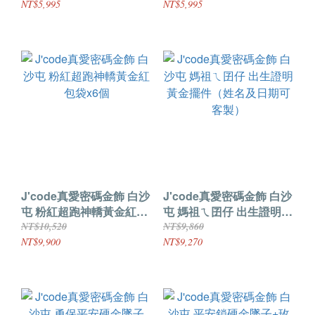
NT$5,995
NT$5,995
J'code真愛密碼金飾 白沙
J'code真愛密碼金飾 白沙
屯 粉紅超跑神轎黃金紅包
屯 媽祖ㄟ囝仔 出生證明
袋x6個
黃金擺件（姓名及日期可
NT$10,520
NT$9,860
客製）
NT$9,900
NT$9,270