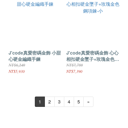
J'code真愛密碼金飾 小甜
J'code真愛密碼金飾 心心
心硬金編織手鍊
相扣硬金墜子+玫瑰金色鋼
項鍊-小
NT$6,240
NT$7,780
NT$5,930
NT$7,390
1
2
3
4
5
»