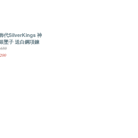
代SilverKings 神
銀墜子 送白鋼項鍊
,680
200