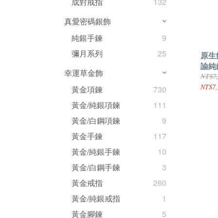
成對戒指
132
真愛密碼銀飾
純銀手鍊
9
彌月系列
25
原生飾
諭純
幸運草金飾
NT$7
NT$7,
黃金項鍊
730
黃金/純銀項鍊
111
黃金/白鋼項鍊
9
黃金手鍊
117
黃金/純銀手鍊
10
黃金/白鋼手鍊
3
黃金戒指
260
黃金/純銀戒指
1
黃金腳鍊
5