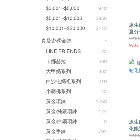
$3,001~$5,000
942
$5,001~$10,000
2856
原生飾
$10,001~$20,000
3145
翼分
鋼項
NT$3
真愛密碼金飾
NT$3,
LINE FRIENDS
22
卡娜赫拉
269
大甲媽系列
302
白沙屯媽祖系列
219
小萌佛系列
42
黃金項鍊
1233
黃金/純銀項鍊
174
黃金/白鋼項鍊
3
原生飾
化龍
黃金手鍊
794
鍊
NT$3