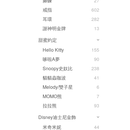
腳鍊
27
戒指
602
耳環
282
謝神明金牌
13
甜蜜約定
Hello Kitty
155
哆啦A夢
90
Snoopy史奴比
238
貓貓蟲咖波
41
Melody/雙子星
6
MOMO熊
7
拉拉熊
93
Disney迪士尼金飾
米奇米妮
44