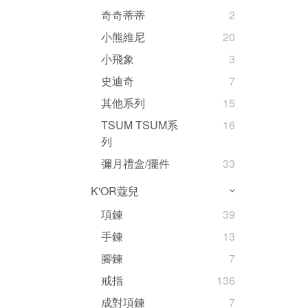
奇奇蒂蒂
2
小熊維尼
20
小飛象
3
史迪奇
7
其他系列
15
TSUM TSUM系
16
列
彌月禮盒/擺件
33
K'OR蔻兒
項鍊
39
手鍊
13
腳鍊
7
戒指
136
成對項鍊
7