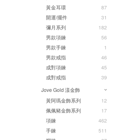
黃金耳環
87
開運/擺件
31
彌月系列
182
男款項鍊
56
男款手鍊
1
男款戒指
46
成對項鍊
45
成對戒指
39
Jove Gold 漾金飾
黃阿瑪金飾系列
12
佩佩豬金飾系列
17
項鍊
462
手鍊
511