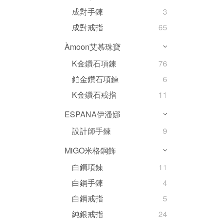
成對手鍊
3
成對戒指
65
Àmoon艾慕珠寶
K金鑽石項鍊
76
鉑金鑽石項鍊
6
K金鑽石戒指
11
ESPANA伊潘娜
設計師手鍊
9
MiGO米格鋼飾
白鋼項鍊
11
白鋼手鍊
4
白鋼戒指
5
純銀戒指
24