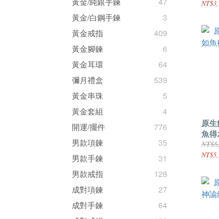
黃金/純銀手鍊
47
NT$3,
黃金/白鋼手鍊
3
黃金戒指
409
黃金腳鍊
6
黃金耳環
64
彌月禮盒
539
黃金串珠
5
黃金套組
4
原生飾
開運/擺件
776
魚得
男款項鍊
35
鍊
NT$5
NT$5,
男款手鍊
31
男款戒指
128
成對項鍊
27
成對手鍊
64