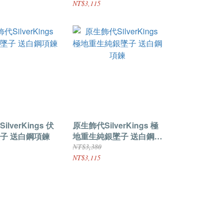
NT$3,115
lverKings 伏
原生飾代SilverKings 極
子 送白鋼項鍊
地重生純銀墜子 送白鋼項
鍊
NT$3,380
NT$3,115