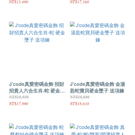
NT$13,490
NT$17,160
J'code真愛密碼金飾 招財
J'code真愛密碼金飾 金湯
招貴人六合生肖-蛇 硬金墜
匙蛇寶貝硬金墜子 送項鍊
子 送項鍊
NT$18,930
NT$19,680
NT$17,890
NT$18,610