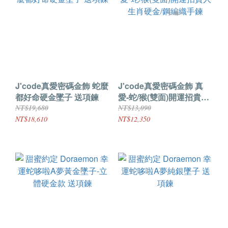
J'code真愛密碼金飾 蛇麼
J'code真愛密碼金飾 真
都好命硬金墜子 送項鍊
愛-蛇/猴(雙面)開運招貴人
生肖硬金/鋼編織手鍊
NT$19,680
NT$13,090
NT$18,610
NT$12,350