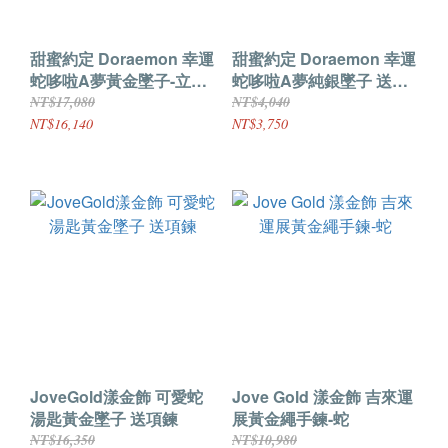
甜蜜約定 Doraemon 幸運
甜蜜約定 Doraemon 幸運
蛇哆啦A夢黃金墜子-立體
蛇哆啦A夢純銀墜子 送項
硬金款 送項鍊
鍊
NT$17,080
NT$4,040
NT$16,140
NT$3,750
JoveGold漾金飾 可愛蛇
Jove Gold 漾金飾 吉來運
湯匙黃金墜子 送項鍊
展黃金繩手鍊-蛇
NT$16,350
NT$10,980