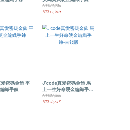
NT$13,720
NT$12,940
e真愛密碼金飾 平
J'code真愛密碼金飾 馬
編織手鍊
上一生好命硬金編織手
鍊-古錢版
0
NT$21,800
NT$20,615