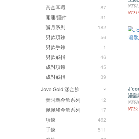
童版
NT$1
黃金耳環
87
NT$13
開運/擺件
31
彌月系列
182
男款項鍊
56
男款手鍊
1
男款戒指
46
成對項鍊
45
成對戒指
39
J'c
Jove Gold 漾金飾
湯匙
黃阿瑪金飾系列
12
NT$1
NT$9,
佩佩豬金飾系列
17
項鍊
462
手鍊
511