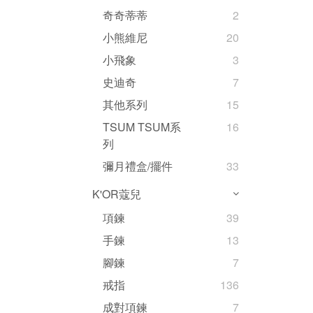
奇奇蒂蒂
2
小熊維尼
20
小飛象
3
史迪奇
7
其他系列
15
TSUM TSUM系
16
列
彌月禮盒/擺件
33
K'OR蔻兒
項鍊
39
手鍊
13
腳鍊
7
戒指
136
成對項鍊
7