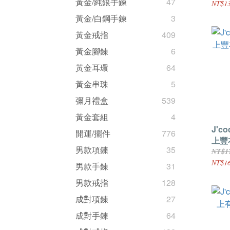
黃金/純銀手鍊
47
NT$13
黃金/白鋼手鍊
3
黃金戒指
409
黃金腳鍊
6
黃金耳環
64
黃金串珠
5
彌月禮盒
539
黃金套組
4
J'c
開運/擺件
776
上豐
男款項鍊
35
NT$1
NT$16
男款手鍊
31
男款戒指
128
成對項鍊
27
成對手鍊
64