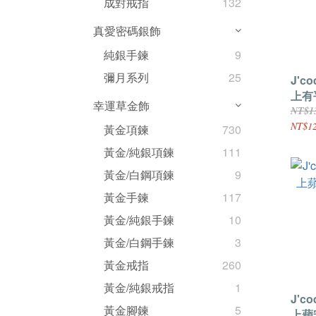
成對戒指
132
真愛密碼銀飾
純銀手鍊
9
彌月系列
25
J'c
上有
幸運草金飾
NT$1
NT$12
黃金項鍊
730
黃金/純銀項鍊
111
黃金/白鋼項鍊
9
黃金手鍊
117
黃金/純銀手鍊
10
黃金/白鋼手鍊
3
黃金戒指
260
黃金/純銀戒指
1
J'c
黃金腳鍊
5
上蘋