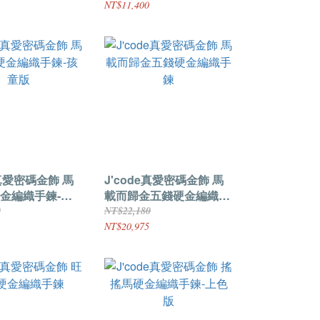
NT$11,400
e真愛密碼金飾 馬
J'code真愛密碼金飾 馬
金編織手鍊-孩
載而歸金五錢硬金編織手
鍊
0
NT$22,180
NT$20,975