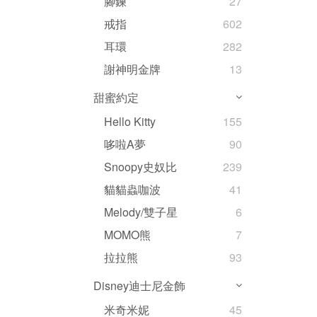
腳鍊
27
戒指
602
耳環
282
謝神明金牌
13
甜蜜約定
Hello Kitty
155
哆啦A夢
90
Snoopy史奴比
239
貓貓蟲咖波
41
Melody/雙子星
6
MOMO熊
7
拉拉熊
93
Disney迪士尼金飾
米奇米妮
45