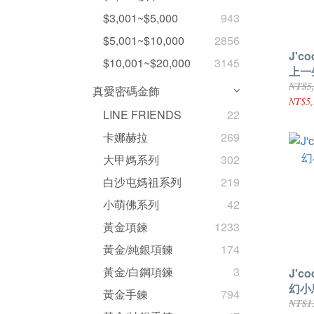
$3,001~$5,000
943
$5,001~$10,000
2856
J'c
$10,001~$20,000
3145
上一
NT$5
真愛密碼金飾
NT$5,
LINE FRIENDS
22
卡娜赫拉
269
大甲媽系列
302
白沙屯媽祖系列
219
小萌佛系列
42
黃金項鍊
1233
黃金/純銀項鍊
174
黃金/白鋼項鍊
3
J'c
幻小
黃金手鍊
794
NT$1