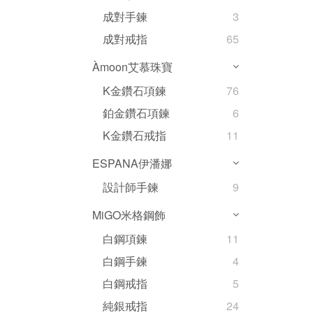
成對手鍊
3
成對戒指
65
Àmoon艾慕珠寶
K金鑽石項鍊
76
鉑金鑽石項鍊
6
K金鑽石戒指
11
ESPANA伊潘娜
設計師手鍊
9
MiGO米格鋼飾
白鋼項鍊
11
白鋼手鍊
4
白鋼戒指
5
純銀戒指
24