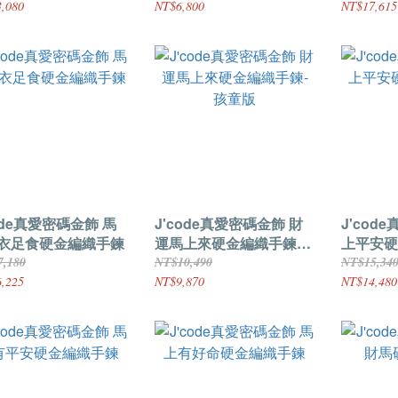
,080
NT$6,800
NT$17,615
ode真愛密碼金飾 馬
J'code真愛密碼金飾 財
J'cod
衣足食硬金編織手鍊
運馬上來硬金編織手鍊-
上平安硬
孩童版
童版
7,180
NT$10,490
NT$15,34
,225
NT$9,870
NT$14,480