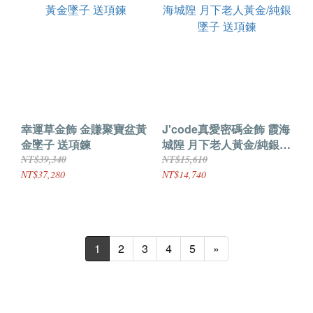
幸運草金飾 金賺聚寶盆黃
J'code真愛密碼金飾 霞海
金墜子 送項鍊
城隍 月下老人黃金/純銀墜
子 送項鍊
NT$39,340
NT$15,610
NT$37,280
NT$14,740
1
2
3
4
5
»