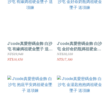
J'code真愛密碼金飾 白沙
J'code真愛密碼金飾 白沙
屯 有緣媽祖硬金墜子 送項
屯 金好命奶瓶媽祖硬金墜
鍊
子 送項鍊
NT$19,940
NT$18,310
NT$18,850
NT$17,300