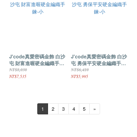
J'code真愛密碼金飾 白沙
J'code真愛密碼金飾 白沙
屯 財富進喔硬金編織手鍊-
屯 勇保平安硬金編織手鍊-
小
小
NT$8,030
NT$6,410
NT$7,535
NT$5,995
1
2
3
4
5
»