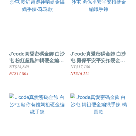
J'code真愛密碼金飾 白沙
J'code真愛密碼金飾 白沙
屯 粉紅超跑神轎硬金編織
屯 勇保平安平安扣硬金編
手鍊-珠珠款
織手鍊
NT$18,840
NT$17,180
NT$17,805
NT$16,225