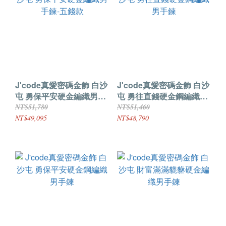
J'code真愛密碼金飾 白沙
J'code真愛密碼金飾 白沙
屯 勇保平安硬金編織男手
屯 勇往直錢硬金鋼編織男
鍊-五錢款
手鍊
NT$51,780
NT$51,460
NT$49,095
NT$48,790