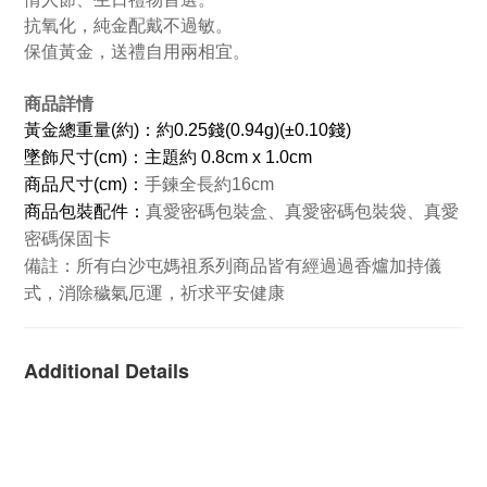
抗氧化，純金配戴不過敏。
保值黃金，送禮自用兩相宜。
商品詳情
黃金總重量(約)：約0.25錢(0.94g)(±0.10錢)
墜飾尺寸(cm)：主題約 0.8cm x 1.0cm
商品
尺寸(cm)：
手鍊全長約16cm
商品包裝配件：
真愛密碼包裝盒、真愛密碼包裝袋、真愛
密碼保固卡
所有白沙屯媽祖系列商品皆有經過過香爐加持儀
備註：
式，消除穢氣厄運，祈求平安健康
Additional Details