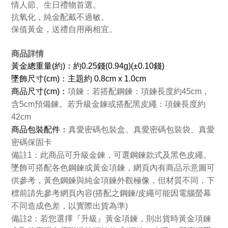
情人節、生日禮物首選。
抗氧化，純金配戴不過敏。
保值黃金，送禮自用兩相宜。
商品詳情
黃金總重量(約)：約0.25錢(0.94g)(±0.10錢)
墜飾尺寸(cm)：主題約 0.8cm x 1.0cm
商品
尺寸(cm)：
項鍊：若搭配鋼鍊：項鍊長度約45cm，
含5cm預備鍊。若升級金鍊或搭配黑皮繩：項鍊長度約
42cm
商品包裝配件：
真愛密碼包裝盒、真愛密碼包裝袋、真愛
密碼保固卡
備註1：此商品可升級金鍊，可選鋼鍊款式及黑色皮繩。
墜飾可搭配各色鋼鍊或黃金項鍊，網頁內有商品示意圖可
供參考，黃色鋼鍊與純金項鍊外觀極像，但材質不同，下
標前請先參考網頁內容(搭配之鋼鍊/皮繩可能因電腦螢幕
不同造成色差，以實際出貨為準)
備註2：若您選擇『升級』黃金項鍊，則出貨時黃金項鍊