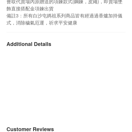
會取代賣場內原贈送的項鍊款式(鋼鍊，皮繩)，即賣場墜
飾直接搭配金項鍊出貨
備註3：所有白沙屯媽祖系列商品皆有經過過香爐加持儀
式，消除穢氣厄運，祈求平安健康
Additional Details
Customer Reviews