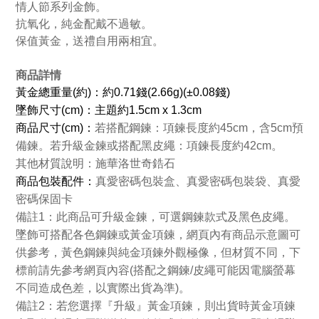
情人節系列金飾。
抗氧化，純金配戴不過敏。
保值黃金，送禮自用兩相宜。
商品詳情
黃金總重量(約)：約0.71錢(2.66g)(±0.08錢)
墜飾尺寸(cm)：主題約1.5cm x 1.3cm
商品
尺寸(cm)：
若搭配鋼鍊：項鍊長度約45cm，含5cm預
備鍊。若升級金鍊或搭配黑皮繩：項鍊長度約42cm。
其他材質說明：施華洛世奇鋯石
商品包裝配件：
真愛密碼包裝盒、真愛密碼包裝袋、真愛
密碼保固卡
備註1：此商品可升級金鍊，可選鋼鍊款式及黑色皮繩。
墜飾可搭配各色鋼鍊或黃金項鍊，網頁內有商品示意圖可
供參考，黃色鋼鍊與純金項鍊外觀極像，但材質不同，下
標前請先參考網頁內容(搭配之鋼鍊/皮繩可能因電腦螢幕
不同造成色差，以實際出貨為準)。
備註2：若您選擇『升級』黃金項鍊，則出貨時黃金項鍊