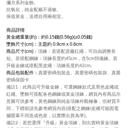
彌月系列金飾。
抗氧化，純金配戴不過敏。
保值黃金，送禮自用兩相宜。
商品詳情
黃金總重量(約)：約0.15錢(0.56g)(±0.05錢)
墜飾尺寸(cm)：主題約 0.9cm x 0.6cm
商品
尺寸(cm)：
項鍊：若搭配原廠紅繩，可自由調整長
短。若搭配鋼鍊：項鍊長度約45cm，含5cm預備鍊。若
升級金鍊或搭配黑皮繩：項鍊長度約42cm。
商品包裝配件：
真愛密碼包裝盒、真愛密碼包裝袋、真愛
密碼保固卡
備註1：此商品可升級金鍊，可選鋼鍊款式及黑色皮繩或
紅繩。墜飾可搭配各色鋼鍊或黃金項鍊，網頁內有商品示
意圖可供參考，黃色鋼鍊與純金項鍊外觀極像，但材質不
同，下標前請先參考網頁內容(搭配之鋼鍊/皮繩可能因電
腦螢幕不同造成色差，以實際出貨為準)。
備註2：若您選擇『升級』黃金項鍊，則出貨時黃金項鍊