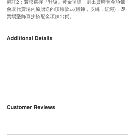
備註2：若您選擇『升級』黃金項鍊，則出貨時黃金項鍊
會取代賣場內原贈送的項鍊款式(鋼鍊，皮繩，紅繩)，即
賣場墜飾直接搭配金項鍊出貨。
Additional Details
Customer Reviews