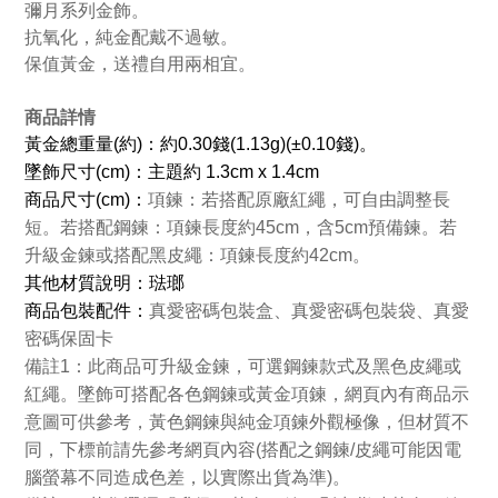
彌月系列金飾。
抗氧化，純金配戴不過敏。
保值黃金，送禮自用兩相宜。
商品詳情
黃金總重量(約)：約0.30錢(1.13g)(±0.10錢)。
墜飾尺寸(cm)：主題約 1.3cm x 1.4cm
商品
尺寸(cm)：
項鍊：若搭配原廠紅繩，可自由調整長
短。若搭配鋼鍊：項鍊長度約45cm，含5cm預備鍊。若
升級金鍊或搭配黑皮繩：項鍊長度約42cm。
其他材質說明：
琺瑯
商品包裝配件：
真愛密碼包裝盒、真愛密碼包裝袋、真愛
密碼保固卡
備註1：此商品可升級金鍊，可選鋼鍊款式及黑色皮繩或
紅繩。墜飾可搭配各色鋼鍊或黃金項鍊，網頁內有商品示
意圖可供參考，黃色鋼鍊與純金項鍊外觀極像，但材質不
同，下標前請先參考網頁內容(搭配之鋼鍊/皮繩可能因電
腦螢幕不同造成色差，以實際出貨為準)。