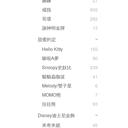
腳鍊
27
戒指
602
耳環
282
謝神明金牌
13
甜蜜約定
Hello Kitty
155
哆啦A夢
90
Snoopy史奴比
239
貓貓蟲咖波
41
Melody/雙子星
6
MOMO熊
7
拉拉熊
93
Disney迪士尼金飾
米奇米妮
45