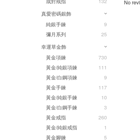
成對戒指
132
No revi
真愛密碼銀飾
純銀手鍊
9
彌月系列
25
幸運草金飾
黃金項鍊
730
黃金/純銀項鍊
111
黃金/白鋼項鍊
9
黃金手鍊
117
黃金/純銀手鍊
10
黃金/白鋼手鍊
3
黃金戒指
260
黃金/純銀戒指
1
黃金腳鍊
5