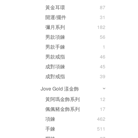
黃金耳環
87
開運/擺件
31
彌月系列
182
男款項鍊
56
男款手鍊
1
男款戒指
46
成對項鍊
45
成對戒指
39
Jove Gold 漾金飾
黃阿瑪金飾系列
12
佩佩豬金飾系列
17
項鍊
462
手鍊
511