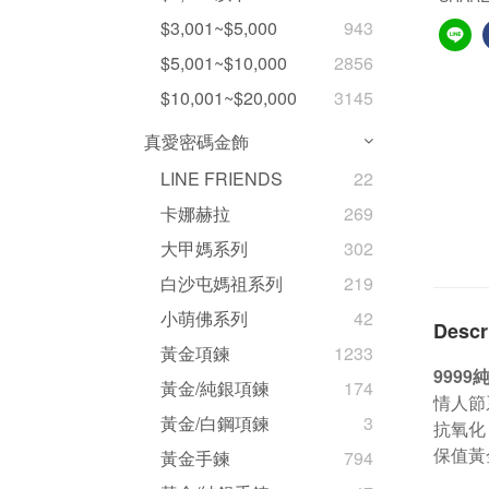
$3,001~$5,000
943
$5,001~$10,000
2856
$10,001~$20,000
3145
真愛密碼金飾
LINE FRIENDS
22
卡娜赫拉
269
大甲媽系列
302
白沙屯媽祖系列
219
小萌佛系列
42
Descr
黃金項鍊
1233
999
黃金/純銀項鍊
174
情人節
黃金/白鋼項鍊
3
抗氧化
保值黃
黃金手鍊
794