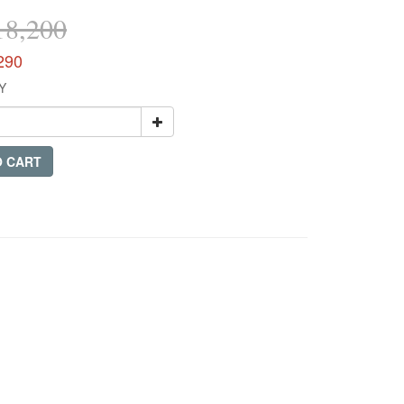
8,200
290
Y
O CART