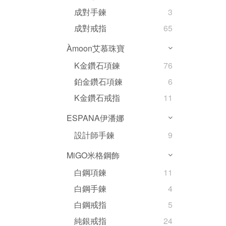
成對手鍊
3
成對戒指
65
Àmoon艾慕珠寶
K金鑽石項鍊
76
鉑金鑽石項鍊
6
K金鑽石戒指
11
ESPANA伊潘娜
設計師手鍊
9
MiGO米格鋼飾
白鋼項鍊
11
白鋼手鍊
4
白鋼戒指
5
純銀戒指
24