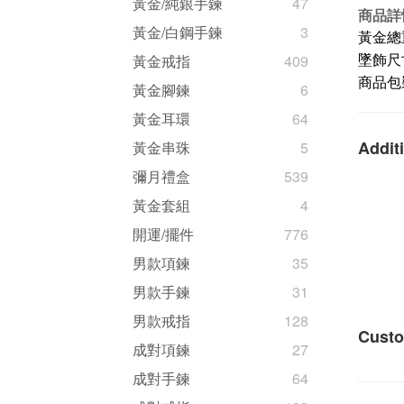
黃金/純銀手鍊
47
商品詳
黃金/白鋼手鍊
3
黃金總重量
黃金戒指
409
墜飾尺寸
商品包
黃金腳鍊
6
黃金耳環
64
Additi
黃金串珠
5
彌月禮盒
539
黃金套組
4
開運/擺件
776
男款項鍊
35
男款手鍊
31
男款戒指
128
Custo
成對項鍊
27
成對手鍊
64