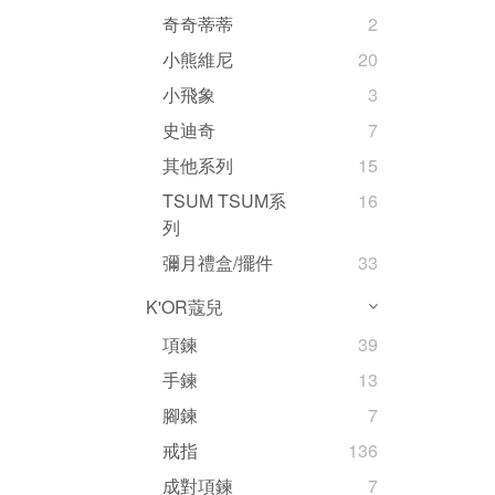
奇奇蒂蒂
2
小熊維尼
20
小飛象
3
史迪奇
7
其他系列
15
TSUM TSUM系
16
列
彌月禮盒/擺件
33
K'OR蔻兒
項鍊
39
手鍊
13
腳鍊
7
戒指
136
成對項鍊
7