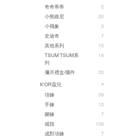
奇奇蒂蒂
2
小熊維尼
20
小飛象
3
史迪奇
7
其他系列
15
TSUM TSUM系
16
列
彌月禮盒/擺件
33
K'OR蔻兒
項鍊
39
手鍊
13
腳鍊
7
戒指
136
成對項鍊
7