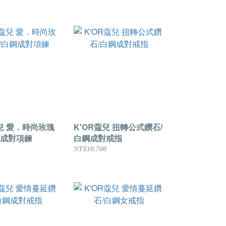
尚玫瑰
K'OR蔻兒 扭轉公式鑽石/
鋼成對項鍊
白鋼成對戒指
NT$10,700