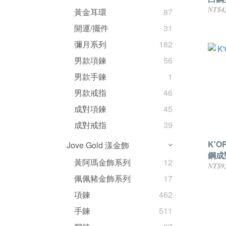
NT$4
黃金耳環
87
開運/擺件
31
彌月系列
182
男款項鍊
56
男款手鍊
1
男款戒指
46
成對項鍊
45
成對戒指
39
K'
Jove Gold 漾金飾
鋼成
黃阿瑪金飾系列
12
NT$9
佩佩豬金飾系列
17
項鍊
462
手鍊
511