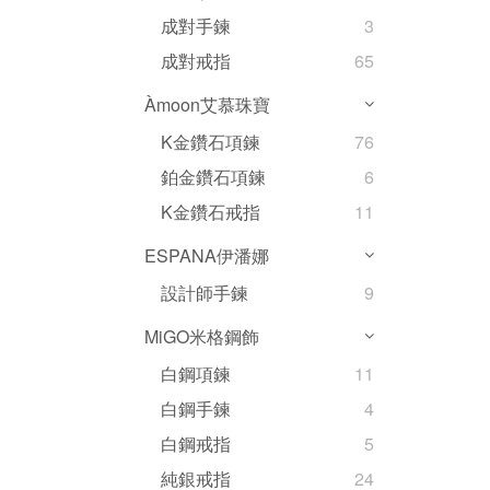
成對手鍊
3
成對戒指
65
Àmoon艾慕珠寶
K金鑽石項鍊
76
鉑金鑽石項鍊
6
K金鑽石戒指
11
ESPANA伊潘娜
設計師手鍊
9
MiGO米格鋼飾
白鋼項鍊
11
白鋼手鍊
4
白鋼戒指
5
純銀戒指
24