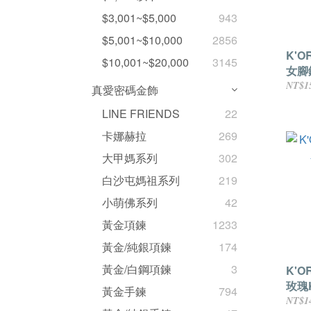
$3,001~$5,000
943
$5,001~$10,000
2856
K'O
$10,001~$20,000
3145
女腳
NT$1
真愛密碼金飾
LINE FRIENDS
22
卡娜赫拉
269
大甲媽系列
302
白沙屯媽祖系列
219
小萌佛系列
42
黃金項鍊
1233
黃金/純銀項鍊
174
黃金/白鋼項鍊
3
K'O
玫瑰
黃金手鍊
794
NT$1