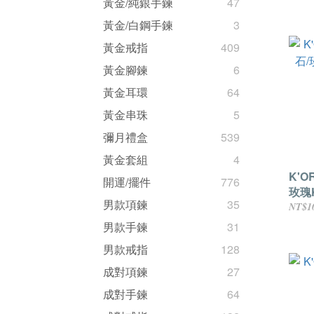
黃金/純銀手鍊
47
黃金/白鋼手鍊
3
黃金戒指
409
黃金腳鍊
6
黃金耳環
64
黃金串珠
5
彌月禮盒
539
黃金套組
4
K'
開運/擺件
776
玫瑰
男款項鍊
35
組
NT$1
男款手鍊
31
男款戒指
128
成對項鍊
27
成對手鍊
64