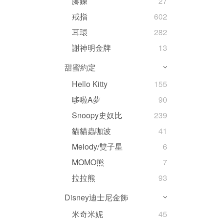
腳鍊
27
戒指
602
耳環
282
謝神明金牌
13
甜蜜約定
Hello Kitty
155
哆啦A夢
90
Snoopy史奴比
239
貓貓蟲咖波
41
Melody/雙子星
6
MOMO熊
7
拉拉熊
93
Disney迪士尼金飾
米奇米妮
45