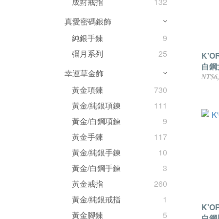
成對戒指
132
真愛密碼銀飾
純銀手鍊
9
彌月系列
25
K'
白鋼
幸運草金飾
NT$6
黃金項鍊
730
黃金/純銀項鍊
111
黃金/白鋼項鍊
9
黃金手鍊
117
黃金/純銀手鍊
10
黃金/白鋼手鍊
3
黃金戒指
260
黃金/純銀戒指
1
K'
黃金腳鍊
5
白鋼