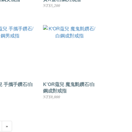
NT$5,200
兒 手攜手鑽石/白
K'OR蔻兒 魔鬼氈鑽石/白
鋼成對戒指
NT$9,000
»