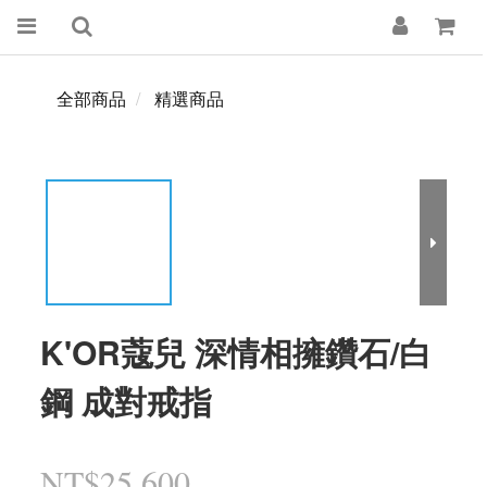
全部商品
精選商品
K'OR蔻兒 深情相擁鑽石/白
鋼 成對戒指
NT$25,600