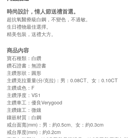
時尚設計，情人節送禮首選。
超抗氧醫療級白鋼，不變色，不過敏。
生日禮物最佳選擇。
精美包裝，送禮大方。
商品內容
寶石種類：白鑽
鑽石證書：無證書
主鑽形狀：圓形
主鑽克拉重量(分/克拉)：男：0.08CT、女：0.10CT
主鑽成色：F
主鑽淨度：VS1
主鑽車工：優良Verygood
主鑽鑲工：微鑲
鑲嵌材質：白鋼
戒台面寬(mm)：男：約0.5cm、女：約0.3cm
戒台厚度(mm)：約0.2cm