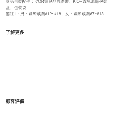
商品包裝配件：K'OR蔻兒品牌證書、K'OR蔻兒原廠包裝
盒、包裝袋
備註1：男：國際戒圍#12~#18、女：國際戒圍#7~#13
了解更多
顧客評價