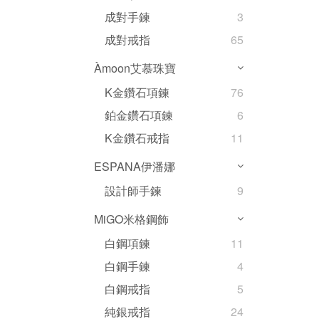
成對手鍊
3
成對戒指
65
Àmoon艾慕珠寶
K金鑽石項鍊
76
鉑金鑽石項鍊
6
K金鑽石戒指
11
ESPANA伊潘娜
設計師手鍊
9
MiGO米格鋼飾
白鋼項鍊
11
白鋼手鍊
4
白鋼戒指
5
純銀戒指
24