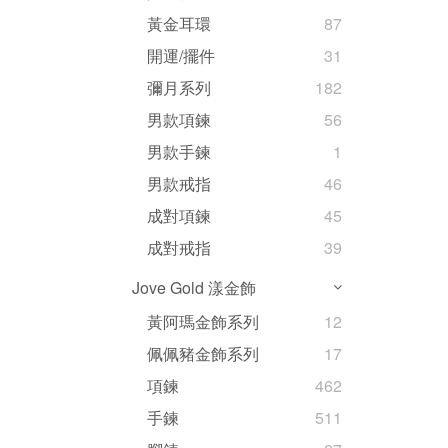
黃金耳環
87
開運/擺件
31
彌月系列
182
男款項鍊
56
男款手鍊
1
男款戒指
46
成對項鍊
45
成對戒指
39
Jove Gold 漾金飾
黃阿瑪金飾系列
12
佩佩豬金飾系列
17
項鍊
462
手鍊
511