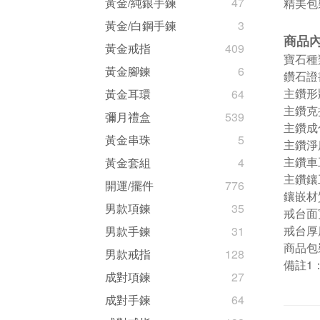
黃金/純銀手鍊
47
精美包
黃金/白鋼手鍊
3
商品
黃金戒指
409
寶石種
黃金腳鍊
6
鑽石證
主鑽形
黃金耳環
64
主鑽克拉
彌月禮盒
539
主鑽成
黃金串珠
5
主鑽淨
主鑽車工
黃金套組
4
主鑽鑲
開運/擺件
776
鑲嵌材
男款項鍊
35
戒台面寬
戒台厚度
男款手鍊
31
商品包
男款戒指
128
備註1：
成對項鍊
27
成對手鍊
64