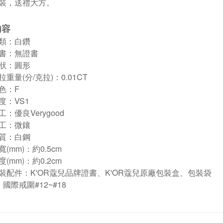
裝，送禮大方。
內容
類：白鑽
書：無證書
狀：圓形
重量(分/克拉)：0.01CT
色：F
度：VS1
：優良Verygood
工：微鑲
質：白鋼
(mm)：約0.5cm
(mm)：約0.2cm
裝配件：K'OR蔻兒品牌證書、K'OR蔻兒原廠包裝盒、包裝袋
國際戒圍#12~#18