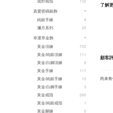
成對戒指
132
了解
真愛密碼銀飾
純銀手鍊
9
彌月系列
25
幸運草金飾
黃金項鍊
730
黃金/純銀項鍊
111
顧客
黃金/白鋼項鍊
9
黃金手鍊
117
尚未有
黃金/純銀手鍊
10
黃金/白鋼手鍊
3
黃金戒指
260
黃金/純銀戒指
1
黃金腳鍊
5