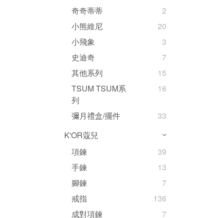
奇奇蒂蒂
2
小熊維尼
20
小飛象
3
史迪奇
7
其他系列
15
TSUM TSUM系
16
列
彌月禮盒/擺件
33
K'OR蔻兒
項鍊
39
手鍊
13
腳鍊
7
戒指
136
成對項鍊
7