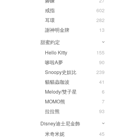
腳鍊
27
戒指
602
耳環
282
謝神明金牌
13
甜蜜約定
Hello Kitty
155
哆啦A夢
90
Snoopy史奴比
239
貓貓蟲咖波
41
Melody/雙子星
6
MOMO熊
7
拉拉熊
93
Disney迪士尼金飾
米奇米妮
45