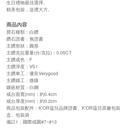
生日禮物最佳選擇。
精美包裝，送禮大方。
商品內容
寶石種類：白鑽
鑽石證書：無證書
主鑽形狀：圓形
主鑽克拉重量(分/克拉)：0.05CT
主鑽成色：F
主鑽淨度：VS1
主鑽車工：優良Verygood
主鑽鑲工：微鑲
鑲嵌材質：白鋼
戒台面寬(mm)：約0.4cm
戒台厚度(mm)：約0.2cm
商品包裝配件：K'OR蔻兒品牌證書、K'OR蔻兒原廠包裝
盒、包裝袋
備註1：國際戒圍#7~#13