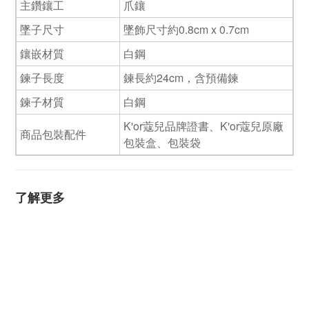
主鑽鑲工
爪鑲
墜子尺寸
墜飾尺寸約0.8cm x 0.7cm
鑲嵌材質
白鋼
鍊子長度
鍊長約24cm，含預備鍊
鍊子材質
白鋼
K'or蔻兒品牌證書、K'or蔻兒原廠
商品包裝配件
包裝盒、包裝袋
了解更多