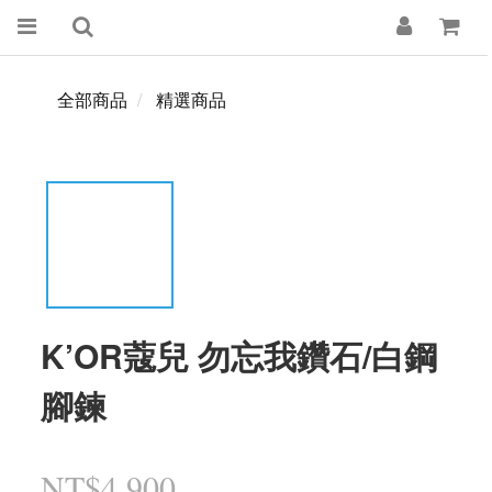
全部商品
精選商品
K’OR蔻兒 勿忘我鑽石/白鋼
腳鍊
NT$4,900