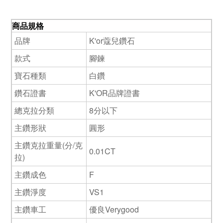
商品規格
品牌
K'or蔻兒鑽石
款式
腳鍊
寶石種類
白鑽
鑽石證書
K'OR品牌證書
總克拉分類
8分以下
主鑽形狀
圓形
主鑽克拉重量(分/克
0.01CT
拉)
主鑽成色
F
主鑽淨度
VS1
主鑽車工
優良Verygood