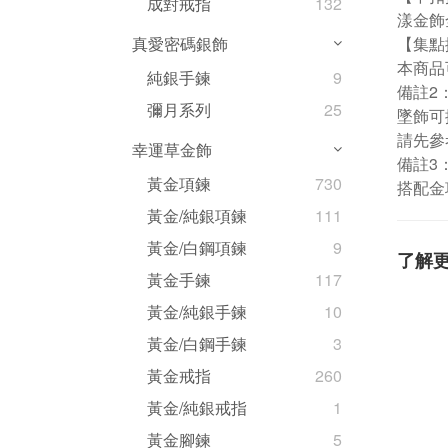
成對戒指
132
漾金飾
【集點
真愛密碼銀飾
本商品
純銀手鍊
9
備註2
彌月系列
25
墜飾可
請先參
幸運草金飾
備註3
黃金項鍊
730
搭配金
黃金/純銀項鍊
111
黃金/白鋼項鍊
9
了解
黃金手鍊
117
黃金/純銀手鍊
10
黃金/白鋼手鍊
3
黃金戒指
260
黃金/純銀戒指
1
黃金腳鍊
5