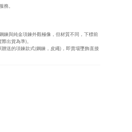
服務。
鋼鍊與純金項鍊外觀極像，但材質不同，下標前
實際出貨為準)。
贈送的項鍊款式(鋼鍊，皮繩)，即賣場墜飾直接