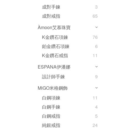
成對手鍊
3
成對戒指
65
Àmoon艾慕珠寶
K金鑽石項鍊
76
鉑金鑽石項鍊
6
K金鑽石戒指
11
ESPANA伊潘娜
設計師手鍊
9
MiGO米格鋼飾
白鋼項鍊
11
白鋼手鍊
4
白鋼戒指
5
純銀戒指
24