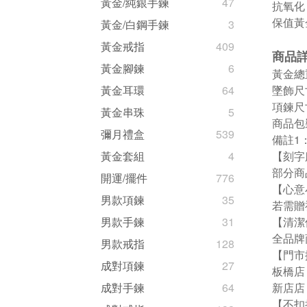
黃金/純銀手鍊
47
抗氧化
保值黃
黃金/白鋼手鍊
3
黃金戒指
409
商品
黃金腳鍊
6
黃金總重量
墜飾尺寸
黃金耳環
64
項鍊尺
黃金串珠
5
商品包裝
彌月禮盒
539
備註1
【刻字
黃金套組
4
部分商
開運/擺件
776
【心意
男款項鍊
35
若需贈
【清潔
男款手鍊
31
全品牌
男款戒指
128
【門市
成對項鍊
27
板橋店
新店店
成對手鍊
64
【不扣