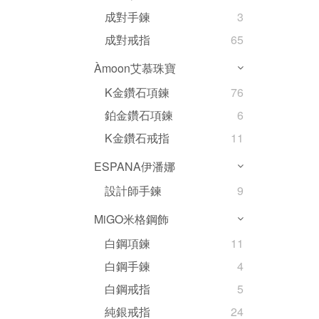
成對手鍊
3
成對戒指
65
Àmoon艾慕珠寶
K金鑽石項鍊
76
鉑金鑽石項鍊
6
K金鑽石戒指
11
ESPANA伊潘娜
設計師手鍊
9
MiGO米格鋼飾
白鋼項鍊
11
白鋼手鍊
4
白鋼戒指
5
純銀戒指
24