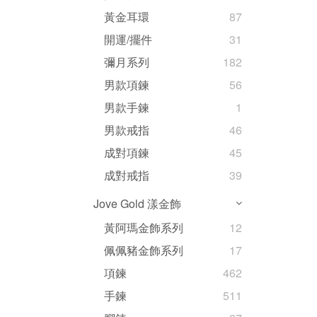
黃金耳環
87
開運/擺件
31
彌月系列
182
男款項鍊
56
男款手鍊
1
男款戒指
46
成對項鍊
45
成對戒指
39
Jove Gold 漾金飾
黃阿瑪金飾系列
12
佩佩豬金飾系列
17
項鍊
462
手鍊
511