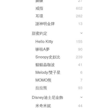
腳鍊
27
戒指
602
耳環
282
謝神明金牌
13
甜蜜約定
Hello Kitty
155
哆啦A夢
90
Snoopy史奴比
239
貓貓蟲咖波
41
Melody/雙子星
6
MOMO熊
7
拉拉熊
93
Disney迪士尼金飾
米奇米妮
44