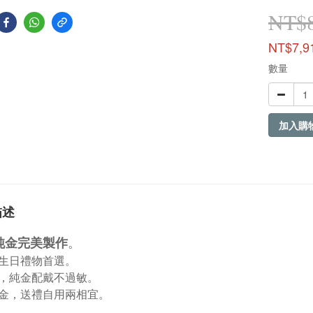
NT$8
NT$7,9
數量
加入購
描述
。
9純金完美製作
生日禮物首選。
，純金配戴不過敏。
金，送禮自用兩相宜。