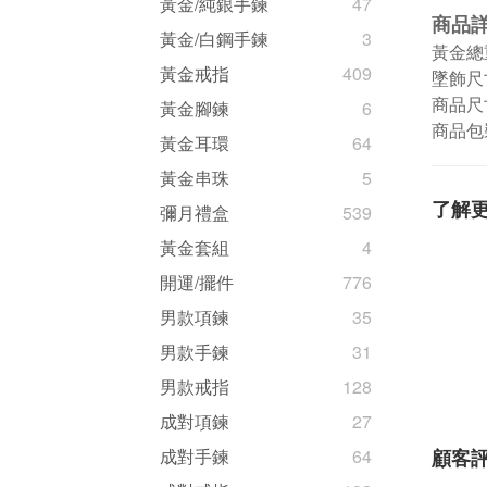
黃金/純銀手鍊
47
商品
黃金/白鋼手鍊
3
黃金總重
黃金戒指
409
墜飾尺寸
商品尺
黃金腳鍊
6
商品包裝
黃金耳環
64
黃金串珠
5
了解
彌月禮盒
539
黃金套組
4
開運/擺件
776
男款項鍊
35
男款手鍊
31
男款戒指
128
成對項鍊
27
顧客
成對手鍊
64