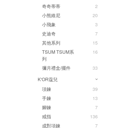
奇奇蒂蒂
2
小熊維尼
20
小飛象
3
史迪奇
7
其他系列
15
TSUM TSUM系
16
列
彌月禮盒/擺件
33
K'OR蔻兒
項鍊
39
手鍊
13
腳鍊
7
戒指
136
成對項鍊
7