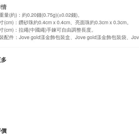
詳情
量(約)：約0.20錢(0.75g)(±0.02錢)。
(cm)：鑽砂珠約0.4cm x 0.4cm、亮面珠約0.3cm x 0.3cm。
寸
(cm)
：拉繩(中國繩)手鍊可自由調整長度。
配件：Jove gold漾金飾包裝盒、Jove gold漾金飾包裝袋、Jo
更多
評價