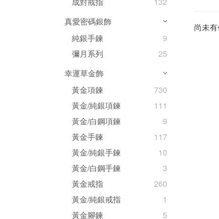
成對戒指
132
真愛密碼銀飾
尚未有
純銀手鍊
9
彌月系列
25
幸運草金飾
黃金項鍊
730
黃金/純銀項鍊
111
黃金/白鋼項鍊
9
黃金手鍊
117
黃金/純銀手鍊
10
黃金/白鋼手鍊
3
黃金戒指
260
黃金/純銀戒指
1
黃金腳鍊
5