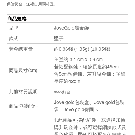
保值黃金，送禮自用兩相宜。
商品規格
品牌
JoveGold漾金飾
款式
墜子
黃金總重量
約0.36錢 (1.35g) (±0.05錢)
主墜約 3.1 cm x 0.9 cm
若搭配鋼鍊：項鍊長度約45cm，
商品尺寸(cm)
含5cm預備鍊。若升級金鍊：項鍊
長度約42cm
其他材質說明
9999純金
Jove gold包裝盒、Jove gold包裝
商品包裝配件
袋、Jove gold保固卡
1.此商品可搭配紅繩，或選擇加價
購升級金鍊，或可選擇鋼鍊款式及
黑色皮繩。墜飾可搭配各色鋼鍊或