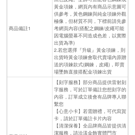
黃金項鍊，網頁內有商品示意圖可
供參考，黃色鋼鍊與純金項鍊外觀
極像，但材質不同，下標前請先參
商品備註1
考網頁內容(搭配之鋼鍊/皮繩可能
因電腦螢幕不同造成色差，以實際
出貨為準)
2.若您選擇『升級』黃金項鍊，則
出貨時黃金項鍊會取代賣場內原贈
送的項鍊款式(鋼鍊，皮繩)，即賣
場墜飾直接搭配金項鍊出貨
【刻字服務】部分商品提供雷射刻
字服務，可於訂單備註您想刻字的
內容，訂單成立後會有品牌專人聯
繫您
【心意小卡】若需贈禮，可代寫賀
卡，請於訂單備註卡片內容
【清潔保養】全品牌商品皆提供清
潔服務，請洽漾金飾實體門市