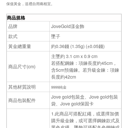
保值黃金，送禮自用兩相宜。
商品規格
品牌
JoveGold漾金飾
款式
墜子
黃金總重量
約0.36錢 (1.35g) (±0.05錢)
主墜約 3.1 cm x 0.9 cm
若搭配鋼鍊：項鍊長度約45cm，
商品尺寸(cm)
含5cm預備鍊。若升級金鍊：項鍊
長度約42cm
其他材質說明
9999純金
Jove gold包裝盒、Jove gold包裝
商品包裝配件
袋、Jove gold保固卡
1.此商品可搭配紅繩，或選擇加價
購升級金鍊，或可選擇鋼鍊款式及
黑色皮繩。墜飾可搭配各色鋼鍊或