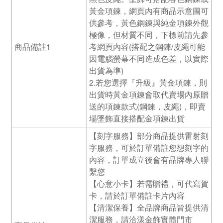
黃金項鍊，網頁內有商品示意圖可
供參考，黃色鋼鍊與純金項鍊外觀
極像，但材質不同，下標前請先參
商品備註1
考網頁內容(搭配之鋼鍊/皮繩可能
因電腦螢幕不同造成色差，以實際
出貨為準)
2.若您選擇『升級』黃金項鍊，則
出貨時黃金項鍊會取代賣場內原贈
送的項鍊款式(鋼鍊，皮繩)，即賣
場墜飾直接搭配金項鍊出貨
【刻字服務】部分商品提供雷射刻
字服務，可於訂單備註您想刻字的
內容，訂單成立後會有品牌專人聯
繫您
【心意小卡】若需贈禮，可代寫賀
卡，請於訂單備註卡片內容
【清潔保養】全品牌商品皆提供清
潔服務，請洽漾金飾實體門市