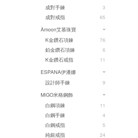
成對手鍊
3
成對戒指
65
Àmoon艾慕珠寶
K金鑽石項鍊
76
鉑金鑽石項鍊
6
K金鑽石戒指
11
ESPANA伊潘娜
設計師手鍊
9
MiGO米格鋼飾
白鋼項鍊
11
白鋼手鍊
4
白鋼戒指
5
純銀戒指
24