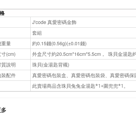
格
J'code 真愛密碼金飾
套組
總重量
約0.15錢(0.56g)(±0.01錢)
寸(cm)
外盒尺寸約20.5cm*16cm*5.5cm， 珠貝金湯匙約4
材質說明
珠貝(金湯匙背襯)
包裝配件
真愛密碼包裝盒、真愛密碼包裝袋、真愛密碼保
此賣場商品含珠貝兔兔金湯匙*1+圍兜兜*1。
更多