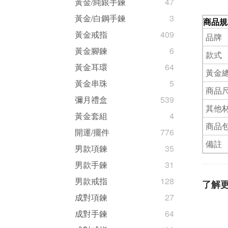
黃金/純銀手鍊
47
黃金/白鋼手鍊
3
商品規
黃金戒指
409
品牌
黃金腳鍊
6
款式
黃金耳環
64
黃金
黃金串珠
5
商品尺
彌月禮盒
539
其他
黃金套組
4
商品
開運/擺件
776
備註
男款項鍊
35
男款手鍊
31
男款戒指
128
了解
成對項鍊
27
成對手鍊
64