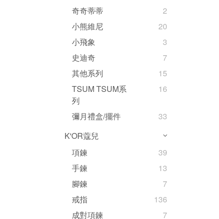
奇奇蒂蒂
2
小熊維尼
20
小飛象
3
史迪奇
7
其他系列
15
TSUM TSUM系
16
列
彌月禮盒/擺件
33
K'OR蔻兒
項鍊
39
手鍊
13
腳鍊
7
戒指
136
成對項鍊
7