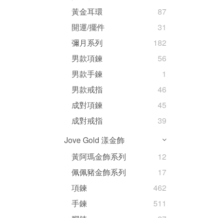
黃金耳環
87
開運/擺件
31
彌月系列
182
男款項鍊
56
男款手鍊
1
男款戒指
46
成對項鍊
45
成對戒指
39
Jove Gold 漾金飾
黃阿瑪金飾系列
12
佩佩豬金飾系列
17
項鍊
462
手鍊
511