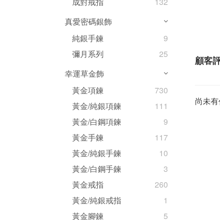
成對戒指
132
真愛密碼銀飾
純銀手鍊
9
彌月系列
25
顧客
幸運草金飾
黃金項鍊
730
尚未有
黃金/純銀項鍊
111
黃金/白鋼項鍊
9
黃金手鍊
117
黃金/純銀手鍊
10
黃金/白鋼手鍊
3
黃金戒指
260
黃金/純銀戒指
1
黃金腳鍊
5