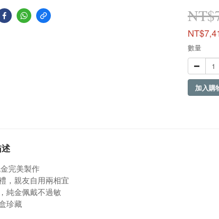
NT$7
NT$7,4
數量
加入購
描述
9純金完美製作
禮，親友自用兩相宜
，純金佩戴不過敏
盒珍藏