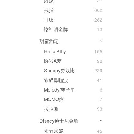
腳鍊
27
戒指
602
耳環
282
謝神明金牌
13
甜蜜約定
Hello Kitty
155
哆啦A夢
90
Snoopy史奴比
239
貓貓蟲咖波
41
Melody/雙子星
6
MOMO熊
7
拉拉熊
93
Disney迪士尼金飾
米奇米妮
45