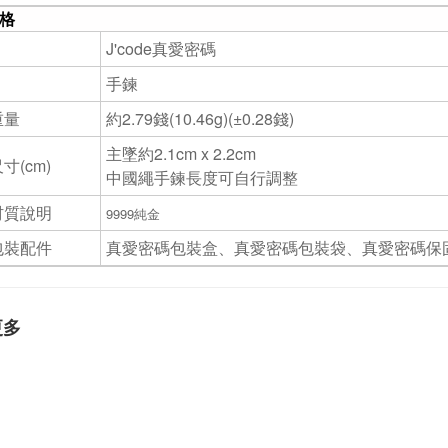
格
J'code真愛密碼
手鍊
重量
約2.79錢(10.46g)(±0.28錢)
主墜約2.1cm x 2.2cm
寸(cm)
中國繩手鍊長度可自行調整
材質說明
9999純金
包裝配件
真愛密碼包裝盒、真愛密碼包裝袋、真愛密碼保
更多