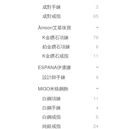
成對手鍊
3
成對戒指
65
Àmoon艾慕珠寶
K金鑽石項鍊
76
鉑金鑽石項鍊
6
K金鑽石戒指
11
ESPANA伊潘娜
設計師手鍊
9
MiGO米格鋼飾
白鋼項鍊
11
白鋼手鍊
4
白鋼戒指
5
純銀戒指
24