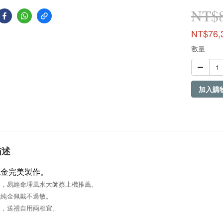
NT$8
NT$76,
數量
加入購
描述
9純金完美製作。
飾，易經命理風水大師蔡上機推薦。
，純金佩戴不過敏。
金，送禮自用兩相宜。