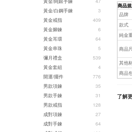
黃金/純銀手鍊
47
商品規
黃金/白鋼手鍊
3
品牌
黃金戒指
409
款式
黃金腳鍊
6
純金
黃金耳環
64
黃金串珠
5
商品尺
彌月禮盒
539
其他
黃金套組
4
商品
開運/擺件
776
男款項鍊
35
男款手鍊
31
了解
男款戒指
128
成對項鍊
27
成對手鍊
64