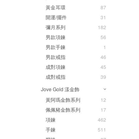
黃金耳環
87
開運/擺件
31
彌月系列
182
男款項鍊
56
男款手鍊
1
男款戒指
46
成對項鍊
45
成對戒指
39
Jove Gold 漾金飾
黃阿瑪金飾系列
12
佩佩豬金飾系列
17
項鍊
462
手鍊
511