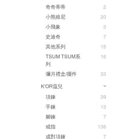
奇奇蒂蒂
2
小熊維尼
20
小飛象
3
史迪奇
7
其他系列
15
TSUM TSUM系
16
列
彌月禮盒/擺件
33
K'OR蔻兒
項鍊
39
手鍊
13
腳鍊
7
戒指
136
成對項鍊
7