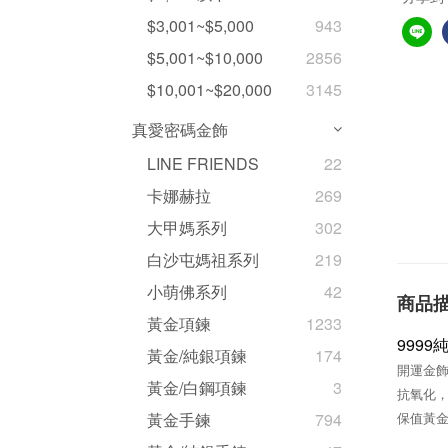
$3,001~$5,000
943
$5,001~$10,000
2856
$10,001~$20,000
3145
真愛密碼金飾
LINE FRIENDS
22
卡娜赫拉
269
大甲媽系列
302
白沙屯媽祖系列
219
小萌佛系列
42
商品
黃金項鍊
1233
999
黃金/純銀項鍊
174
開運金
黃金/白鋼項鍊
3
抗氧化
黃金手鍊
794
保值黃