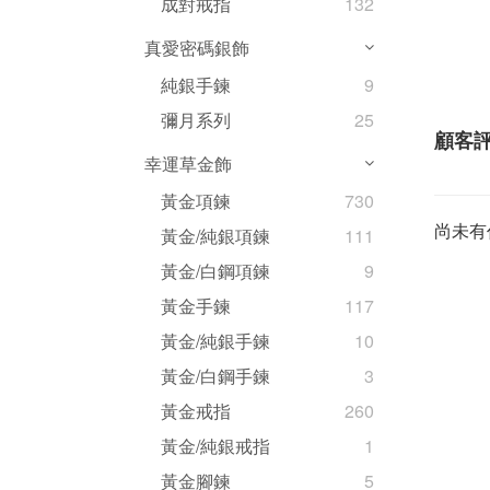
成對戒指
132
真愛密碼銀飾
純銀手鍊
9
彌月系列
25
顧客
幸運草金飾
黃金項鍊
730
尚未有
黃金/純銀項鍊
111
黃金/白鋼項鍊
9
黃金手鍊
117
黃金/純銀手鍊
10
黃金/白鋼手鍊
3
黃金戒指
260
黃金/純銀戒指
1
黃金腳鍊
5