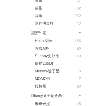
腳鍊
27
戒指
602
耳環
282
謝神明金牌
13
甜蜜約定
Hello Kitty
155
哆啦A夢
90
Snoopy史奴比
239
貓貓蟲咖波
41
Melody/雙子星
6
MOMO熊
7
拉拉熊
93
Disney迪士尼金飾
米奇米妮
45