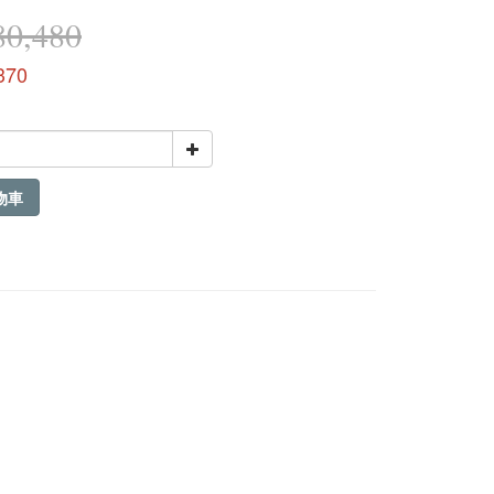
0,480
370
物車