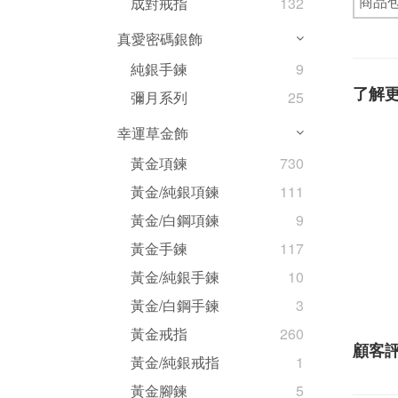
商品
成對戒指
132
真愛密碼銀飾
純銀手鍊
9
了解
彌月系列
25
幸運草金飾
黃金項鍊
730
黃金/純銀項鍊
111
黃金/白鋼項鍊
9
黃金手鍊
117
黃金/純銀手鍊
10
黃金/白鋼手鍊
3
黃金戒指
260
顧客
黃金/純銀戒指
1
黃金腳鍊
5