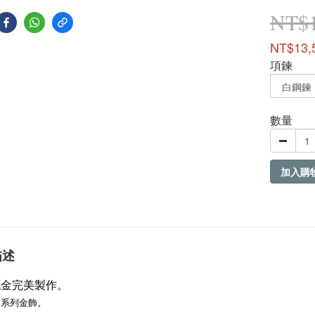
NT$1
NT$13,
項鍊
數量
加入購
描述
9純金完美製作。
。
肖系列金飾