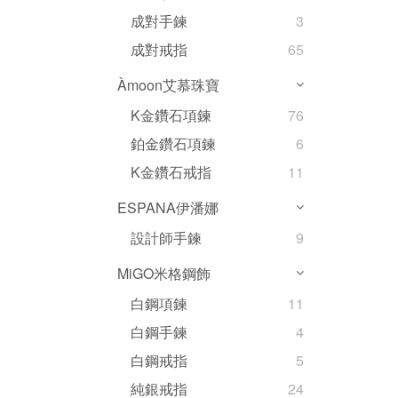
成對手鍊
3
成對戒指
65
Àmoon艾慕珠寶
K金鑽石項鍊
76
鉑金鑽石項鍊
6
K金鑽石戒指
11
ESPANA伊潘娜
設計師手鍊
9
MiGO米格鋼飾
白鋼項鍊
11
白鋼手鍊
4
白鋼戒指
5
純銀戒指
24