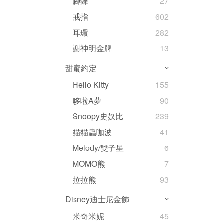
腳鍊
27
戒指
602
耳環
282
謝神明金牌
13
甜蜜約定
Hello Kitty
155
哆啦A夢
90
Snoopy史奴比
239
貓貓蟲咖波
41
Melody/雙子星
6
MOMO熊
7
拉拉熊
93
Disney迪士尼金飾
米奇米妮
45