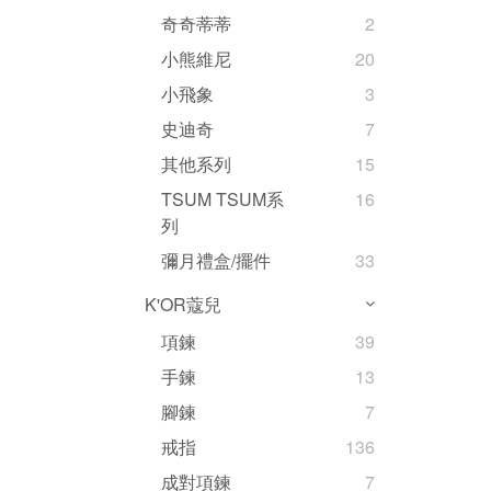
奇奇蒂蒂
2
小熊維尼
20
小飛象
3
史迪奇
7
其他系列
15
TSUM TSUM系
16
列
彌月禮盒/擺件
33
K'OR蔻兒
項鍊
39
手鍊
13
腳鍊
7
戒指
136
成對項鍊
7