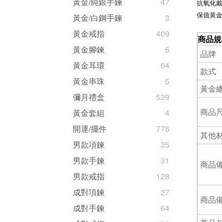
黃金/純銀手鍊
47
抗氧化
保值黃
黃金/白鋼手鍊
3
黃金戒指
409
商品規
黃金腳鍊
6
品牌
黃金耳環
64
款式
黃金串珠
5
黃金
彌月禮盒
539
商品尺
黃金套組
4
開運/擺件
776
其他
男款項鍊
35
男款手鍊
31
商品備
男款戒指
128
成對項鍊
27
商品備
成對手鍊
64