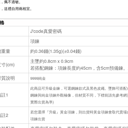
戴
，佩
不過敏。
金，送禮自用兩相宜。
格
J'code真愛密碼
項鍊
總重量
約0.36錢(1.35g)(±0.04錢)
主墜約0.8cm x 0.9cm
寸(cm)
若搭配鋼鍊：項鍊長度約45cm，含5cm預備鍊
材質說明
9999純金
此商品可升級金鍊，可選鋼鍊款式及黑色皮繩。墜飾可搭配
註1
鋼鍊與純金項鍊外觀極像，但材質不同，下標前請先參考網頁
實際出貨為準)
若您選擇『升級』黃金項鍊，則出貨時黃金項鍊會取代賣場內
註2
項鍊出貨