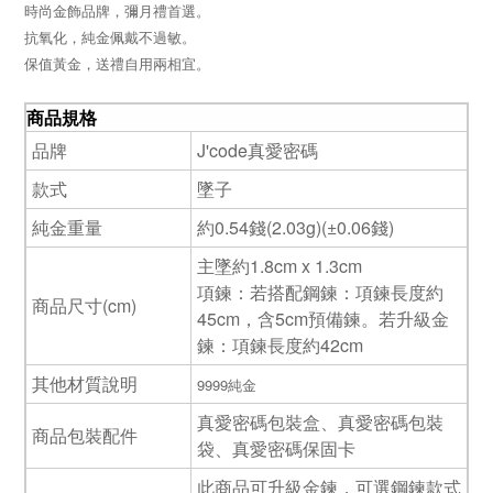
時尚金飾品牌，彌月禮首選。
抗氧化，純金佩戴不過敏。
保值黃金，送禮自用兩相宜。
商品規格
品牌
J'code真愛密碼
款式
墜子
純金重量
約0.54錢(2.03g)(±0.06錢)
主墜約1.8cm x 1.3cm
項鍊：若搭配鋼鍊：項鍊長度約
商品尺寸(cm)
45cm，含5cm預備鍊。若升級金
鍊：項鍊長度約42cm
其他材質說明
9999純金
真愛密碼包裝盒、真愛密碼包裝
商品包裝配件
袋、真愛密碼保固卡
此商品可升級金鍊，可選鋼鍊款式