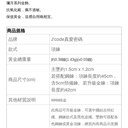
。
彌月
系列金飾
抗氧化戴
，佩
不過敏。
保值黃金，送禮自用兩相宜。
商品規格
品牌
J'code真愛密碼
款式
項鍊
黃金總重量
約0.38錢(1.43g)(±0.03錢)
主墜約1.5cm x 1.2cm
若搭配鋼鍊：項鍊長度約45cm，
商品尺寸(cm)
含5cm預備鍊。若升級金鍊：項鍊
長度約42cm
其他材質說明
9999純金
此商品可升級金鍊，可選中國結吉祥紅
繩、鋼鍊款式及黑色皮繩。墜飾可搭配各
色鋼鍊或黃金項鍊，網頁內有商品示意圖