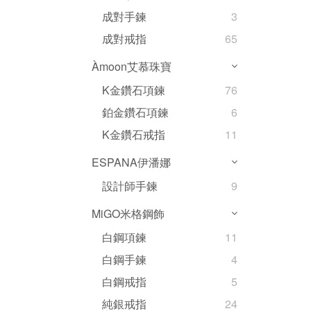
成對手鍊
3
成對戒指
65
Àmoon艾慕珠寶
K金鑽石項鍊
76
鉑金鑽石項鍊
6
K金鑽石戒指
11
ESPANA伊潘娜
設計師手鍊
9
MiGO米格鋼飾
白鋼項鍊
11
白鋼手鍊
4
白鋼戒指
5
純銀戒指
24