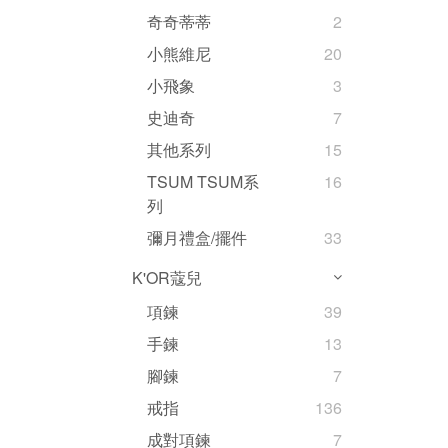
奇奇蒂蒂
2
小熊維尼
20
小飛象
3
史迪奇
7
其他系列
15
TSUM TSUM系
16
列
彌月禮盒/擺件
33
K'OR蔻兒
項鍊
39
手鍊
13
腳鍊
7
戒指
136
成對項鍊
7