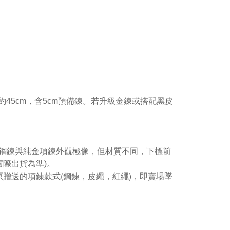
45cm，含5cm預備鍊。若升級金鍊或搭配黑皮
鋼鍊與純金項鍊外觀極像，但材質不同，下標前
實際出貨為準)。
贈送的項鍊款式(鋼鍊，皮繩，紅繩)，即賣場墜