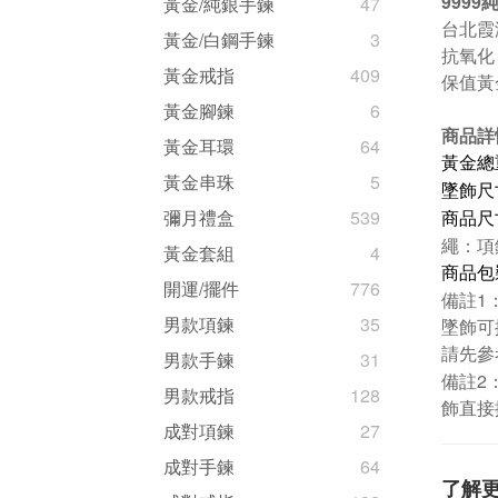
999
黃金/純銀手鍊
47
台北霞
黃金/白鋼手鍊
3
抗氧化
黃金戒指
409
保值黃
黃金腳鍊
6
商品詳
黃金耳環
64
黃金總重
黃金串珠
5
墜飾尺寸(
彌月禮盒
539
商品尺寸
繩：項
黃金套組
4
商品包
開運/擺件
776
備註1
男款項鍊
35
墜飾可
請先參
男款手鍊
31
備註2
男款戒指
128
飾直接
成對項鍊
27
成對手鍊
64
了解