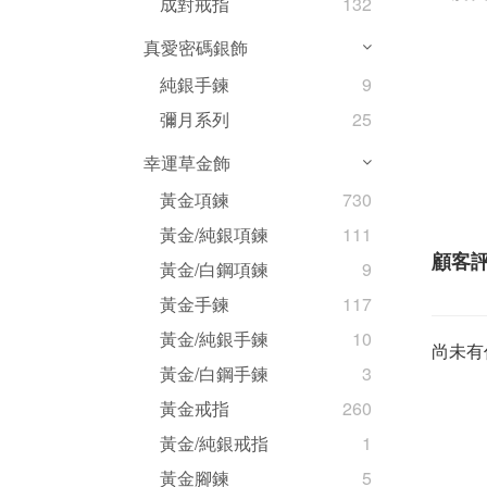
成對戒指
132
真愛密碼銀飾
純銀手鍊
9
彌月系列
25
幸運草金飾
黃金項鍊
730
黃金/純銀項鍊
111
顧客
黃金/白鋼項鍊
9
黃金手鍊
117
黃金/純銀手鍊
10
尚未有
黃金/白鋼手鍊
3
黃金戒指
260
黃金/純銀戒指
1
黃金腳鍊
5