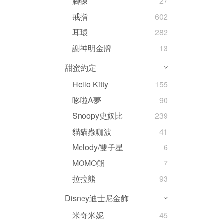
腳鍊
27
戒指
602
耳環
282
謝神明金牌
13
甜蜜約定
Hello Kitty
155
哆啦A夢
90
Snoopy史奴比
239
貓貓蟲咖波
41
Melody/雙子星
6
MOMO熊
7
拉拉熊
93
Disney迪士尼金飾
米奇米妮
45