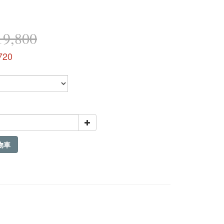
9,800
720
物車