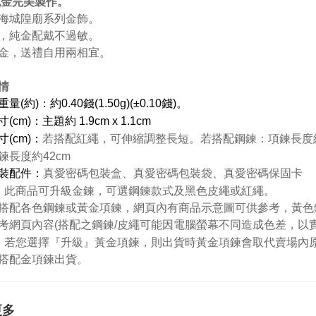
9純金完美製作。
海城隍廟系列金飾。
，純金配戴不過敏。
金，送禮自用兩相宜。
情
量(約)：約0.40錢(1.50g)(±0.10錢)。
cm)：主題約 1.9cm x 1.1cm
(cm)：
若搭配紅繩，可伸縮調整長短。若搭配鋼鍊：項鍊長度約
鍊長度約42cm
裝配件：
真愛密碼包裝盒、真愛密碼包裝袋、真愛密碼保固卡
：
此商品可升級金鍊，可選鋼鍊款式及黑色皮繩或紅繩。
搭配各色鋼鍊或黃金項鍊，網頁內有商品示意圖可供參考，黃色
考網頁內容(搭配之鋼鍊/皮繩可能因電腦螢幕不同造成色差，以
：若您選擇『升級』黃金項鍊，則出貨時黃金項鍊會取代賣場內原
搭配金項鍊出貨。
更多