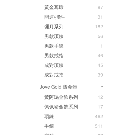
黃金耳環
87
開運/擺件
31
彌月系列
182
男款項鍊
56
男款手鍊
1
男款戒指
46
成對項鍊
45
成對戒指
39
Jove Gold 漾金飾
黃阿瑪金飾系列
12
佩佩豬金飾系列
17
項鍊
462
手鍊
511