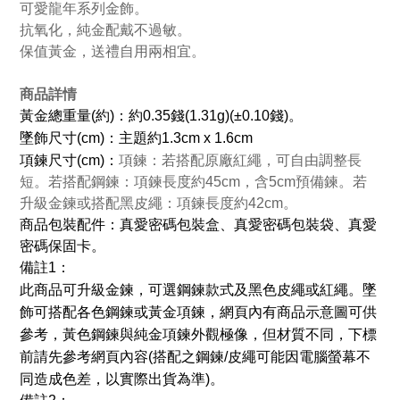
可愛龍年系列金飾。
抗氧化，純金配戴不過敏。
保值黃金，送禮自用兩相宜。
商品詳情
黃金總重量(約)：約0.35錢(1.31g)(±0.10錢)。
墜飾尺寸(cm)：主題約1.3cm x 1.6cm
項鍊尺寸(cm)：
項鍊：若搭配原廠紅繩，可自由調整長
短。若搭配鋼鍊：項鍊長度約45cm，含5cm預備鍊。若
升級金鍊或搭配黑皮繩：項鍊長度約42cm。
商品包裝配件：真愛密碼包裝盒、真愛密碼包裝袋、真愛
密碼保固卡。
備註1：
此商品可升級金鍊，可選鋼鍊款式及黑色皮繩或紅繩。墜
飾可搭配各色鋼鍊或黃金項鍊，網頁內有商品示意圖可供
參考，黃色鋼鍊與純金項鍊外觀極像，但材質不同，下標
前請先參考網頁內容(搭配之鋼鍊/皮繩可能因電腦螢幕不
同造成色差，以實際出貨為準)。