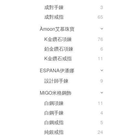
成對手鍊
3
成對戒指
65
Àmoon艾慕珠寶
K金鑽石項鍊
76
鉑金鑽石項鍊
6
K金鑽石戒指
11
ESPANA伊潘娜
設計師手鍊
9
MiGO米格鋼飾
白鋼項鍊
11
白鋼手鍊
4
白鋼戒指
5
純銀戒指
24