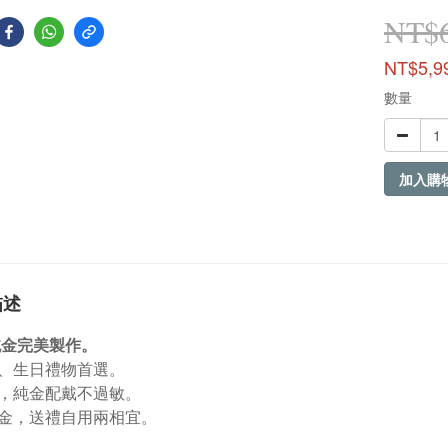
NT$6
NT$5,9
數量
加入購
描述
9純金完美製作。
、生日禮物首選。
，純金配戴不過敏。
金，送禮自用兩相宜。