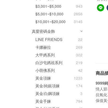
$3,001~$5,000
943
$5,001~$10,000
2856
$10,001~$20,000
3145
真愛密碼金飾
LINE FRIENDS
22
卡娜赫拉
269
大甲媽系列
302
白沙屯媽祖系列
219
小萌佛系列
42
商品
黃金項鍊
1233
999
黃金/純銀項鍊
174
情人節
黃金/白鋼項鍊
3
抗氧化
保值黃
黃金手鍊
794