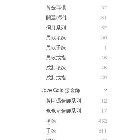
黃金耳環
87
開運/擺件
31
彌月系列
182
男款項鍊
56
男款手鍊
1
男款戒指
46
成對項鍊
45
成對戒指
39
Jove Gold 漾金飾
黃阿瑪金飾系列
12
佩佩豬金飾系列
17
項鍊
462
手鍊
511