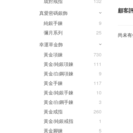
成對戒指
132
顧客
真愛密碼銀飾
純銀手鍊
9
彌月系列
25
尚未有
幸運草金飾
黃金項鍊
730
黃金/純銀項鍊
111
黃金/白鋼項鍊
9
黃金手鍊
117
黃金/純銀手鍊
10
黃金/白鋼手鍊
3
黃金戒指
260
黃金/純銀戒指
1
黃金腳鍊
5