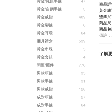
黃金/純銀手鍊
47
商品詳
黃金/白鋼手鍊
3
黃金總重量
黃金戒指
409
墜飾尺寸(
商品
尺
黃金腳鍊
6
商品包
黃金耳環
64
備註：
彌月禮盒
539
黃金串珠
5
了解
黃金套組
4
開運/擺件
776
男款項鍊
35
男款手鍊
31
男款戒指
128
成對項鍊
27
成對手鍊
64