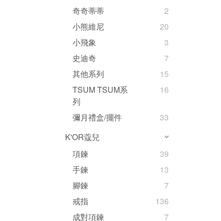
奇奇蒂蒂
2
小熊維尼
20
小飛象
3
史迪奇
7
其他系列
15
TSUM TSUM系
16
列
彌月禮盒/擺件
33
K'OR蔻兒
項鍊
39
手鍊
13
腳鍊
7
戒指
136
成對項鍊
7