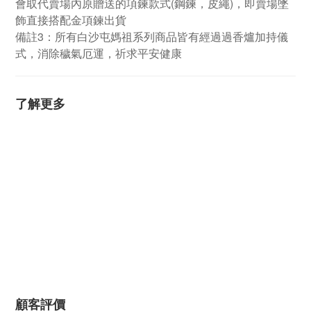
會取代賣場內原贈送的項鍊款式(鋼鍊，皮繩)，即賣場墜
飾直接搭配金項鍊出貨
備註3：所有白沙屯媽祖系列商品皆有經過過香爐加持儀
式，消除穢氣厄運，祈求平安健康
了解更多
顧客評價