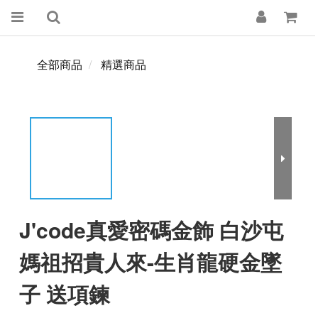
全部商品
精選商品
J'code真愛密碼金飾 白沙屯
媽祖招貴人來-生肖龍硬金墜
子 送項鍊