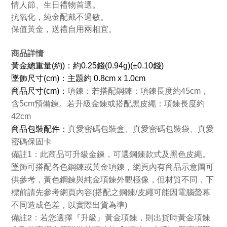
情人節、生日禮物首選。
抗氧化，純金配戴不過敏。
保值黃金，送禮自用兩相宜。
商品詳情
黃金總重量(約)：約0.25錢(0.94g)(±0.10錢)
墜飾尺寸(cm)：主題約 0.8cm x 1.0cm
商品
尺寸(cm)：
項鍊：若搭配鋼鍊：項鍊長度約45cm，
含5cm預備鍊。若升級金鍊或搭配黑皮繩：項鍊長度約
42cm
商品包裝配件：
真愛密碼包裝盒、真愛密碼包裝袋、真愛
密碼保固卡
備註1：此商品可升級金鍊，可選鋼鍊款式及黑色皮繩。
墜飾可搭配各色鋼鍊或黃金項鍊，網頁內有商品示意圖可
供參考，黃色鋼鍊與純金項鍊外觀極像，但材質不同，下
標前請先參考網頁內容(搭配之鋼鍊/皮繩可能因電腦螢幕
不同造成色差，以實際出貨為準)
備註2：若您選擇『升級』黃金項鍊，則出貨時黃金項鍊