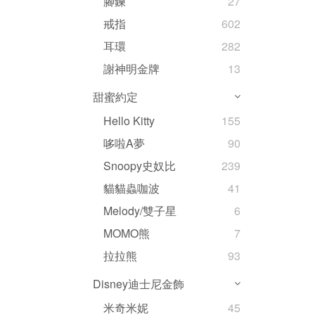
腳鍊
27
戒指
602
耳環
282
謝神明金牌
13
甜蜜約定
Hello Kitty
155
哆啦A夢
90
Snoopy史奴比
239
貓貓蟲咖波
41
Melody/雙子星
6
MOMO熊
7
拉拉熊
93
Disney迪士尼金飾
米奇米妮
45