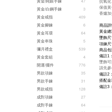
黃金/純銀手鍊
47
抗氧化
保值黃
黃金/白鋼手鍊
3
香爐加
黃金戒指
409
黃金腳鍊
6
商品詳
黃金總重
黃金耳環
64
墜飾尺寸
黃金串珠
5
項鍊尺寸
彌月禮盒
539
商品包
備註1
黃金套組
4
墜飾可
開運/擺件
776
請先參
男款項鍊
35
備註2
男款手鍊
31
搭配金
備註3
男款戒指
128
成對項鍊
27
成對手鍊
64