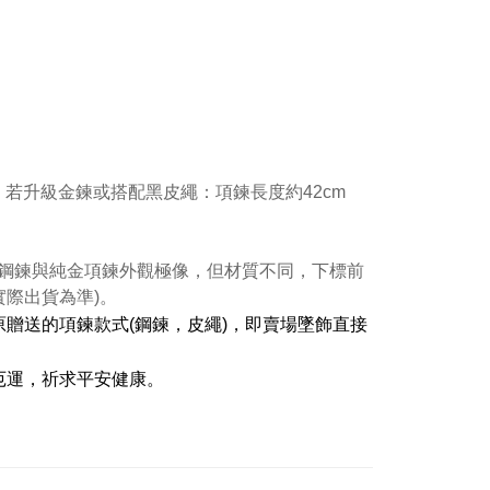
。若升級金鍊或搭配黑皮繩：項鍊長度約42cm
鋼鍊與純金項鍊外觀極像，但材質不同，下標前
實際出貨為準)。
贈送的項鍊款式(鋼鍊，皮繩)，即賣場墜飾直接
厄運，祈求平安健康。