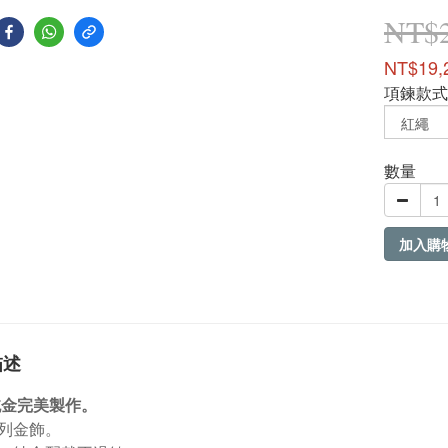
NT$2
NT$19,
項鍊款式
數量
加入購
描述
9純金完美製作。
列金飾。