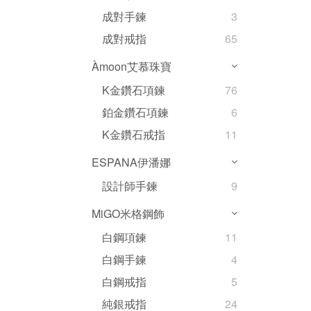
成對手鍊
3
成對戒指
65
Àmoon艾慕珠寶
K金鑽石項鍊
76
鉑金鑽石項鍊
6
K金鑽石戒指
11
ESPANA伊潘娜
設計師手鍊
9
MiGO米格鋼飾
白鋼項鍊
11
白鋼手鍊
4
白鋼戒指
5
純銀戒指
24