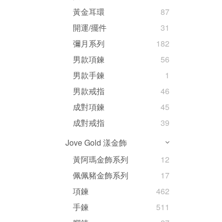
黃金耳環
87
開運/擺件
31
彌月系列
182
男款項鍊
56
男款手鍊
1
男款戒指
46
成對項鍊
45
成對戒指
39
Jove Gold 漾金飾
黃阿瑪金飾系列
12
佩佩豬金飾系列
17
項鍊
462
手鍊
511