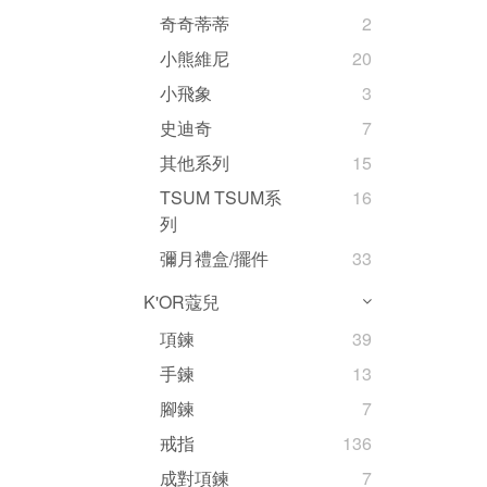
奇奇蒂蒂
2
小熊維尼
20
小飛象
3
史迪奇
7
其他系列
15
TSUM TSUM系
16
列
彌月禮盒/擺件
33
K'OR蔻兒
項鍊
39
手鍊
13
腳鍊
7
戒指
136
成對項鍊
7