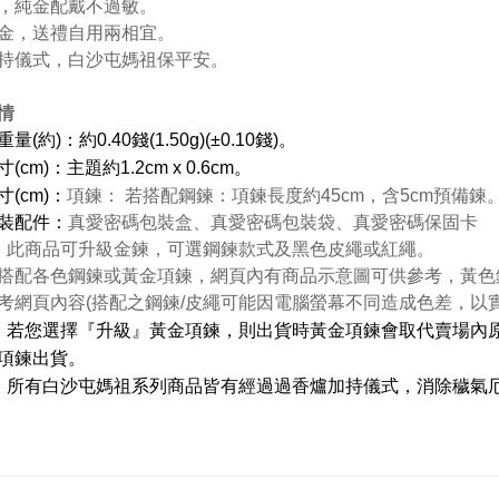
，純金配戴不過敏。
金，送禮自用兩相宜。
持儀式，白沙屯媽祖保平安。
情
量(約)：約0.40錢(1.50g)(±0.10錢)。
(cm)：主題約1.2cm x 0.6cm。
(cm)：
項鍊： 若搭配鋼鍊：項鍊長度約45cm，含5cm預備鍊
裝配件：
真愛密碼包裝盒、真愛密碼包裝袋、真愛密碼保固卡
：
此商品可升級金鍊，可選鋼鍊款式及黑色皮繩或紅繩。
搭配各色鋼鍊或黃金項鍊，網頁內有商品示意圖可供參考，黃色
考網頁內容(搭配之鋼鍊/皮繩可能因電腦螢幕不同造成色差，以
：若您選擇『升級』黃金項鍊，則出貨時黃金項鍊會取代賣場內原
項鍊出貨。
：所有白沙屯媽祖系列商品皆有經過過香爐加持儀式，消除穢氣