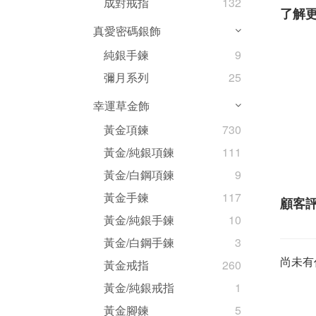
成對戒指
132
了解
真愛密碼銀飾
純銀手鍊
9
彌月系列
25
幸運草金飾
黃金項鍊
730
黃金/純銀項鍊
111
黃金/白鋼項鍊
9
黃金手鍊
117
顧客
黃金/純銀手鍊
10
黃金/白鋼手鍊
3
尚未有
黃金戒指
260
黃金/純銀戒指
1
黃金腳鍊
5