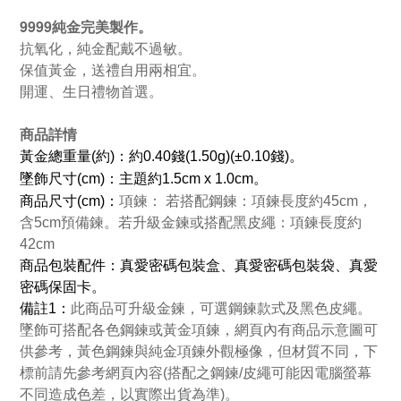
9999純金完美製作。
抗氧化，純金配戴不過敏。
保值黃金，送禮自用兩相宜。
開運、生日禮物首選。
商品詳情
黃金總重量(約)：約0.40錢(1.50g)(±0.10錢)。
墜飾尺寸(cm)：主題約1.5cm x 1.0cm。
商品尺寸(cm)：
項鍊： 若搭配鋼鍊：項鍊長度約45cm，
含5cm預備鍊。若升級金鍊或搭配黑皮繩：項鍊長度約
42cm
商品包裝配件：真愛密碼包裝盒、真愛密碼包裝袋、真愛
密碼保固卡。
備註1：
此商品可升級金鍊，可選鋼鍊款式及黑色皮繩。
墜飾可搭配各色鋼鍊或黃金項鍊，網頁內有商品示意圖可
供參考，黃色鋼鍊與純金項鍊外觀極像，但材質不同，下
標前請先參考網頁內容(搭配之鋼鍊/皮繩可能因電腦螢幕
不同造成色差，以實際出貨為準)。