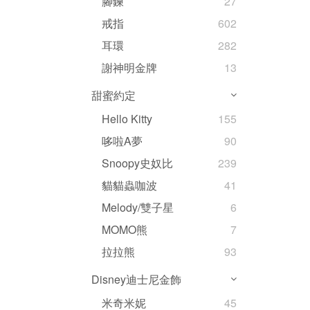
腳鍊
27
戒指
602
耳環
282
謝神明金牌
13
甜蜜約定
Hello Kitty
155
哆啦A夢
90
Snoopy史奴比
239
貓貓蟲咖波
41
Melody/雙子星
6
MOMO熊
7
拉拉熊
93
Disney迪士尼金飾
米奇米妮
45