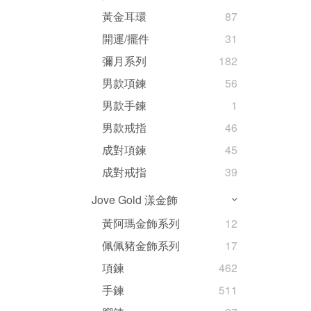
黃金耳環
87
開運/擺件
31
彌月系列
182
男款項鍊
56
男款手鍊
1
男款戒指
46
成對項鍊
45
成對戒指
39
Jove Gold 漾金飾
黃阿瑪金飾系列
12
佩佩豬金飾系列
17
項鍊
462
手鍊
511