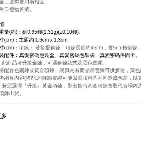
金，送禮自用兩相宜。
生日禮物首選。
情
量(約)：約0.35錢(1.31g)(±0.10錢)。
(cm)：主題約 1.6cm x 1.3cm。
(cm)：
項鍊： 若搭配鋼鍊：項鍊長度約45cm，含5cm預備鍊
裝配件：真愛密碼包裝盒、真愛密碼包裝袋、真愛密碼保固卡。
：
此商品可升級金鍊，可選鋼鍊款式及黑色皮繩。
搭配各色鋼鍊或黃金項鍊，網頁內有商品示意圖可供參考，黃色
考網頁內容(搭配之鋼鍊/皮繩可能因電腦螢幕不同造成色差，以
：若您選擇『升級』黃金項鍊，則出貨時黃金項鍊會取代賣場內原
項鍊出貨。
更多