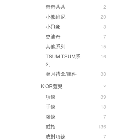
奇奇蒂蒂
2
小熊維尼
20
小飛象
3
史迪奇
7
其他系列
15
TSUM TSUM系
16
列
彌月禮盒/擺件
33
K'OR蔻兒
項鍊
39
手鍊
13
腳鍊
7
戒指
136
成對項鍊
7