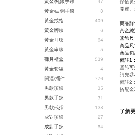
黃金/純銀手鍊
47
保值黃
開運、
黃金/白鋼手鍊
3
黃金戒指
409
商品詳
黃金腳鍊
6
黃金總重
墜飾尺寸
黃金耳環
64
商品尺寸
黃金串珠
5
商品包
彌月禮盒
539
備註1
墜飾可
黃金套組
4
請先參
開運/擺件
776
備註2
男款項鍊
35
搭配金
男款手鍊
31
男款戒指
128
了解
成對項鍊
27
成對手鍊
64