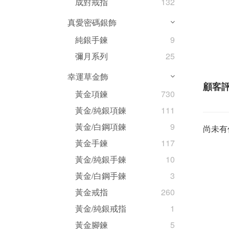
成對戒指
132
真愛密碼銀飾
純銀手鍊
9
彌月系列
25
幸運草金飾
顧客
黃金項鍊
730
黃金/純銀項鍊
111
黃金/白鋼項鍊
9
尚未有
黃金手鍊
117
黃金/純銀手鍊
10
黃金/白鋼手鍊
3
黃金戒指
260
黃金/純銀戒指
1
黃金腳鍊
5