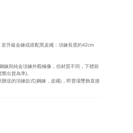
。若升級金鍊或搭配黑皮繩：項鍊長度約42cm
鋼鍊與純金項鍊外觀極像，但材質不同，下標前
實際出貨為準)。
贈送的項鍊款式(鋼鍊，皮繩)，即賣場墜飾直接