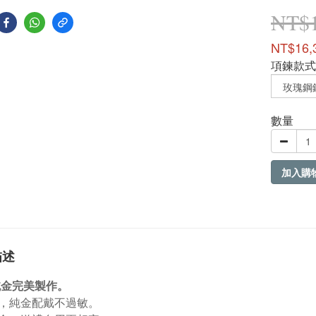
NT$1
NT$16,
項鍊款式
數量
加入購
描述
9純金完美製作。
，純金配戴不過敏。