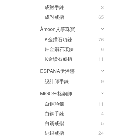
成對手鍊
3
成對戒指
65
Àmoon艾慕珠寶
K金鑽石項鍊
76
鉑金鑽石項鍊
6
K金鑽石戒指
11
ESPANA伊潘娜
設計師手鍊
9
MiGO米格鋼飾
白鋼項鍊
11
白鋼手鍊
4
白鋼戒指
5
純銀戒指
24