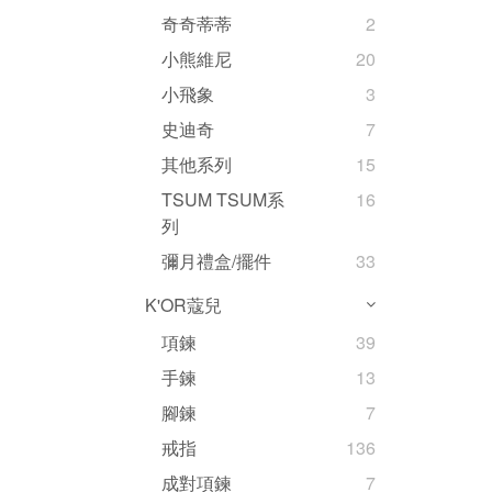
奇奇蒂蒂
2
小熊維尼
20
小飛象
3
史迪奇
7
其他系列
15
TSUM TSUM系
16
列
彌月禮盒/擺件
33
K'OR蔻兒
項鍊
39
手鍊
13
腳鍊
7
戒指
136
成對項鍊
7