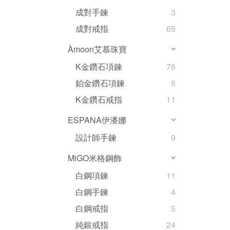
成對手鍊
3
成對戒指
65
Àmoon艾慕珠寶
K金鑽石項鍊
76
鉑金鑽石項鍊
6
K金鑽石戒指
11
ESPANA伊潘娜
設計師手鍊
9
MiGO米格鋼飾
白鋼項鍊
11
白鋼手鍊
4
白鋼戒指
5
純銀戒指
24