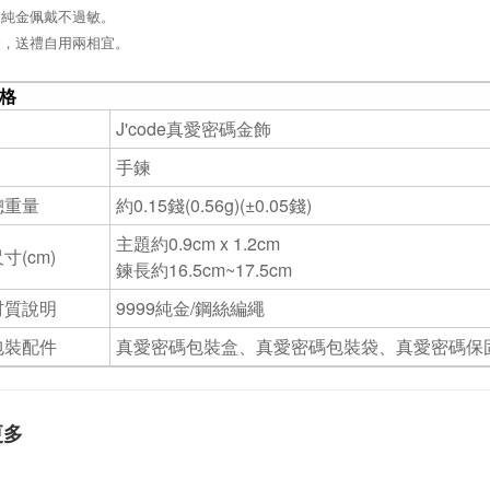
，純金佩戴不過敏。
金，送禮自用兩相宜。
格
J'code真愛密碼金飾
手鍊
總重量
約0.15錢(0.56g)(±0.05錢)
主題約0.9cm x 1.2cm
寸(cm)
鍊長約16.5cm~17.5cm
材質說明
9999純金/鋼絲編繩
包裝配件
真愛密碼包裝盒、真愛密碼包裝袋、真愛密碼保
更多