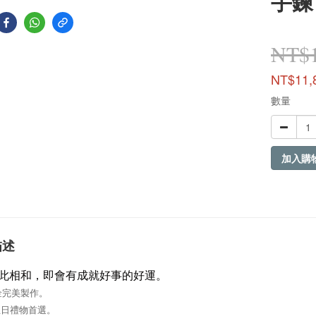
手鍊
NT$1
NT$11,
數量
加入購
描述
此相和，即會有成就好事的好運。
純金完美製作
。
生日禮物首選
。