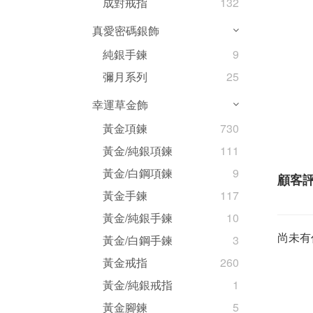
成對戒指
132
真愛密碼銀飾
純銀手鍊
9
彌月系列
25
幸運草金飾
黃金項鍊
730
黃金/純銀項鍊
111
黃金/白鋼項鍊
9
顧客
黃金手鍊
117
黃金/純銀手鍊
10
尚未有
黃金/白鋼手鍊
3
黃金戒指
260
黃金/純銀戒指
1
黃金腳鍊
5