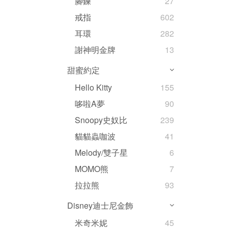
腳鍊
27
戒指
602
耳環
282
謝神明金牌
13
甜蜜約定
Hello Kitty
155
哆啦A夢
90
Snoopy史奴比
239
貓貓蟲咖波
41
Melody/雙子星
6
MOMO熊
7
拉拉熊
93
Disney迪士尼金飾
米奇米妮
45