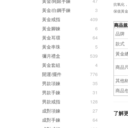
黃金/純銀手鍊
47
抗氧化
黃金/白鋼手鍊
3
保值黃
黃金戒指
409
商品規
黃金腳鍊
6
品牌
黃金耳環
64
款式
黃金串珠
5
黃金
彌月禮盒
539
黃金套組
4
商品尺
開運/擺件
776
其他
男款項鍊
35
商品
男款手鍊
31
男款戒指
128
成對項鍊
27
了解
成對手鍊
64