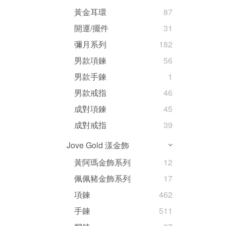
黃金耳環
87
開運/擺件
31
彌月系列
182
男款項鍊
56
男款手鍊
1
男款戒指
46
成對項鍊
45
成對戒指
39
Jove Gold 漾金飾
黃阿瑪金飾系列
12
佩佩豬金飾系列
17
項鍊
462
手鍊
511